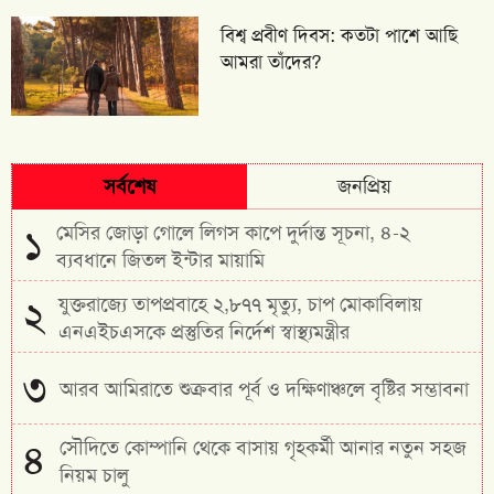
বিশ্ব প্রবীণ দিবস: কতটা পাশে আছি
আমরা তাঁদের?
সর্বশেষ
জনপ্রিয়
মেসির জোড়া গোলে লিগস কাপে দুর্দান্ত সূচনা, ৪-২
১
ব্যবধানে জিতল ইন্টার মায়ামি
যুক্তরাজ্যে তাপপ্রবাহে ২,৮৭৭ মৃত্যু, চাপ মোকাবিলায়
২
এনএইচএসকে প্রস্তুতির নির্দেশ স্বাস্থ্যমন্ত্রীর
৩
আরব আমিরাতে শুক্রবার পূর্ব ও দক্ষিণাঞ্চলে বৃষ্টির সম্ভাবনা
সৌদিতে কোম্পানি থেকে বাসায় গৃহকর্মী আনার নতুন সহজ
৪
নিয়ম চালু