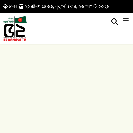
ঢাকা
২২ শ্রাবণ ১৪৩৩, বৃহস্পতিবার, ০৬ আগস্ট ২০২৬