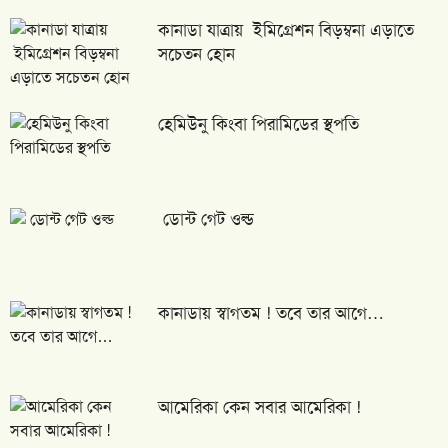
কানাডা যাত্রায় ইমিগ্রেশন বিড়ম্বনা এড়াতে
১৯
‘প্রতারণা’: নিউ জার্সিতে ২ বাংলাদেশি গ্রেপ্তার
সচেতন হোন
২০
স্ত্রীকে মার*ধর, ইতালি থেকে বাংলাদেশি বহিস্কার
হেমিউনু কিংবা পিরামিডের স্থপতি
আরব আমিরাতে কড়াকড়ি, কারা পড়ছেন নিষেধাজ্ঞার
২১
আওতায়?
ডোন্ট গেট ওল্ড
২২
প্রবাসীদের টাকা নিয়ে উধাও ‘ইয়েপবিট’ ও ‘বনচ্যাট’
মার্কিন ভিসার জন্য বাংলাদেশিদের ২০ হাজার ডলার
২৩
কানাডায় স্বাগতম ! তবে তার আগে…
বন্ড আর লাগবে না
ইতালিতে পাঠানোর কথা বলে সেনাবাহিনীতে বিক্রি,
২৪
ইউক্রেনে যুদ্ধবন্দি ৩ বাংলাদেশি
আমেরিকা কেন সবার আমেরিকা !
জালালাবাদ অ্যাসোসিয়েশন নির্বাচনে হাড্ডা-হাড্ডি
২৫