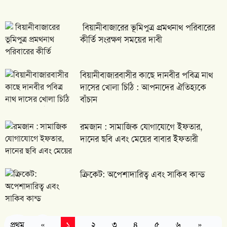
লড়াই, জিতলেন যারা
স্পেনে ঢুকে পড়েছে ৬০ হাজার অভিভাসী, কঠিন সংকটে
২৬
বিয়ানীবাজারের ভূমিপুত্র প্রমথনাথ পরিবারের
ইউরোপের দেশগুলো
কীর্তি সংরক্ষণ সময়ের দাবী
জীবিকার খোঁজে বিদেশে গিয়ে মৃত্যু: মালদ্বীপে
২৭
বাংলাদেশির করুণ পরিণতি
বিয়ানীবাজারবাসীর কাছে দানবীর পবিত্র নাথ
দাসের খোলা চিঠি : আপনাদের ঐতিহ্যকে
লন্ডনের হোটেলে শ ম রেজাউল করিমকে ঘিরে ছাত্রদল
২৮
বাঁচান
নেতার ক্ষোভ
ঢাকা বিশ্ববিদ্যালয়ের ৩ শিক্ষক বরখাস্ত, বাদ পড়ছেন
২৯
রমজান : সামাজিক যোগাযোগে ইফতার,
আওয়ামী লীগপন্থীরা
দানের ছবি এবং মেয়ের বাবার ইফতারী
বার্লিনে হচ্ছে ‘গ্রীষ্ম উৎসব’, গাইবেন জলের গানের
৩০
রাহুল আনন্দ
ক্রিকেট: অপেশাদারিত্ব এবং সাকিব কান্ড
প্রথম
«
১
২
৩
৪
৫
৬
»