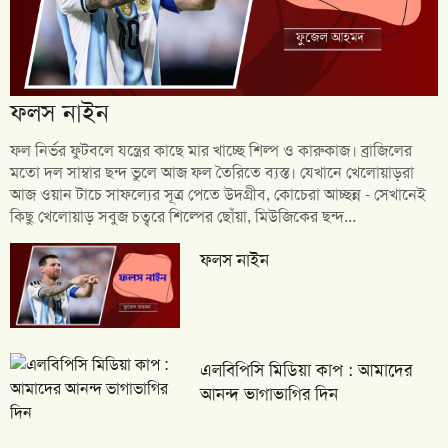
ফলস নাইন
ফল নির্ভর ফুটবলে যন্ত্রের কাছে মার খাচ্ছে শিল্প ও কারুকাজ। ব্রাজিলের
মতো দল সাম্বার ছন্দ ভুলে আজ ফল তৈরিতে ব্যস্ত। যেখানে খেলোয়াড়রা
আজ ওয়ান টাচে সাফল্যের সূত্র পেতে উদগ্রীব, কোচেরা আচ্ছন্ন - সেখানেই
কিছু খেলোয়াড় সবুজ চত্বরে শিল্পের ছোঁয়া, মিউজিকের ছন্দ...
ফলস নাইন
এলবিপিসি মিডিয়া কাপ : আমাদের
আনন্দ ভাগাভাগির দিন