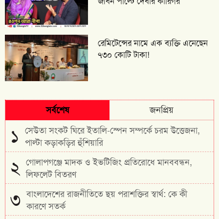
জীবন পাল্টে দেবার কারিগর
রেমিটেন্সের নামে এক ব্যক্তি এনেছেন
৭৩০ কোটি টাকা!
সর্বশেষ
জনপ্রিয়
সেউতা সংকট ঘিরে ইতালি-স্পেন সম্পর্কে চরম উত্তেজনা,
১
পাল্টা কড়াকড়ির হুঁশিয়ারি
গোলাপগঞ্জে মাদক ও ইভটিজিং প্রতিরোধে মানববন্ধন,
২
লিফলেট বিতরণ
বাংলাদেশের রাজনীতিতে ছয় পরাশক্তির স্বার্থ: কে কী
৩
কারণে সতর্ক