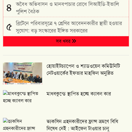
অবৈধ অভিবাসন ও মানবপাচার রোধে সিআইডি-ইতালি
৪
পুলিশ বৈঠক
ব্রিটেনে পরিবারসূত্রে ৭ শ্রেণির আবেদনকারীর স্থায়ী হওয়ার
৫
সুযোগ: বড় সংস্কারের ইঙ্গিত সরকারের
সব খবর
হোয়াইটচ্যাপেল ও শ্যাডওয়েল কমিউনিটি
নেটওয়ার্কের ইফতার মাহফিল অনুষ্ঠিত
মাধবকুন্ডে স্থাপিত হচ্ছে ক্যাবল কার
ভ্যকসিন গ্রহনকারীদের ফ্রান্স ভ্রমণে বিধি
নিষেধ নেই : আইফেল টাওয়ার চালু