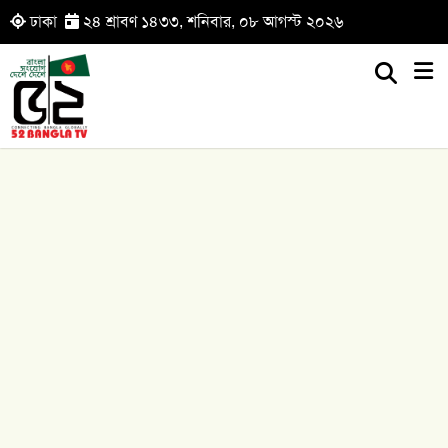
ঢাকা
২৪ শ্রাবণ ১৪৩৩, শনিবার, ০৮ আগস্ট ২০২৬