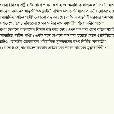
প্রয়াণ দিবস রাষ্ট্রীয় উদ্যোগে পালন করা হচ্ছে, অন্যদিকে লালনকে নিয়ে নির্মিত
তি বাংলাদেশ বিমানের আন্তর্জাতিক ফ্লাইটে নন্দিত চলচ্চিত্রনির্মাতা তানভীর মোকাম্মে
মাণ্যচিত্র “অচিন পাখী” দেখানো বন্ধ করেছে। বর্তমান অন্তর্বর্তী সরকার ক্ষমতায়
ও দেশভাগের উপর ছবিগুলো যেমন “নদীর নাম মধুমতী”, “চিত্রা নদীর পারে”,
ন্তরেখা” দেখানো বাংলাদেশ বিমান বন্ধ করে দেয়। এখন বন্ধ করা হোল বাউল সম্রা
মাণ্যচিত্র “অচিন পাখী”। একই সঙ্গে দেখানো বন্ধ করা হয়েছে সৈয়দ ওয়ালীউল্লা
ত্রটিও। তানভীর মোকাম্মেল পরিচালিত সুন্দরবনের উপর নির্মিত “বনযাত্রী”
। উল্লেখ্য যে, বাংলাদেশ সরকার প্রথমবারের লালন সাঁইয়ের মৃত্যুবার্ষিকী ১৭