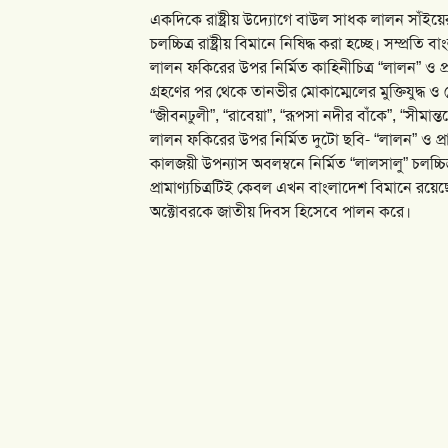
একদিকে রাষ্ট্রীয় উদ্যোগে বাউল সাধক লালন সাঁইয়ের 
চলচ্চিত্র রাষ্ট্রীয় বিমানে নিষিদ্ধ করা হচ্ছে। সম্প্র
লালন ফকিরের উপর নির্মিত কাহিনীচিত্র “লালন” ও প্রা
গ্রহণের পর থেকে তানভীর মোকাম্মেলের মুক্তিযুদ্ধ 
“জীবনঢুলী”, “রাবেয়া”, “রূপসা নদীর বাঁকে”, “সীমা
লালন ফকিরের উপর নির্মিত দুটো ছবি- “লালন” ও প্রা
কালজয়ী উপন্যাস অবলম্বনে নির্মিত “লালসালু” চলচ্চি
প্রামাণ্যচিত্রটিই কেবল এখন বাংলাদেশ বিমানে রয়েছে
অক্টোবরকে জাতীয় দিবস হিসেবে পালন করে।