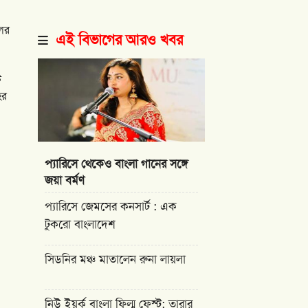
লের
এই বিভাগের আরও খবর
ট
হর
প্যারিসে থেকেও বাংলা গানের সঙ্গে
জয়া বর্মণ
প্যারিসে জেমসের কনসার্ট : এক
টুকরো বাংলাদেশ
সিডনির মঞ্চ মাতালেন রুনা লায়লা
নিউ ইয়র্ক বাংলা ফিল্ম ফেস্ট: তারার