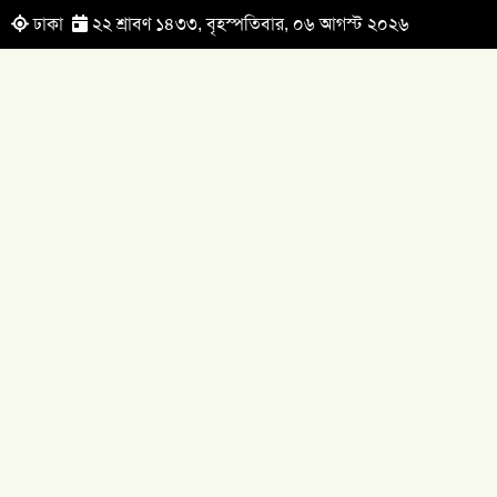
ঢাকা
২২ শ্রাবণ ১৪৩৩, বৃহস্পতিবার, ০৬ আগস্ট ২০২৬