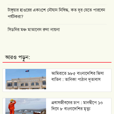
টাঙ্গুয়ার হাওরের একাংশে নৌযান নিষিদ্ধ, কত দূর যেতে পারবেন
পর্যটকরা?
সিডনির মঞ্চ মাতালেন রুনা লায়লা
আরও পড়ুন:
আমিরাতে ৯৮৫ বাংলাদেশির ভিসা
বাতিল : তালিকা পাঠাল দূতাবাস
প্রবাসজীবনের চাপ : মালদ্বীপে ১০
দিনে ৮ বাংলাদেশির মৃত্যু