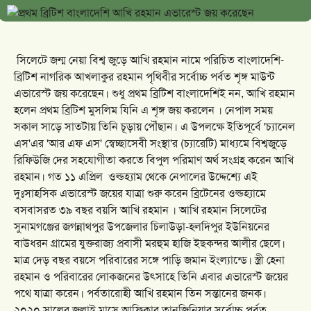
সিলেটে জন্ম নেয়া বিশ্ব জুড়ে আখি রহমান নামে পরিচিত বাংলাদেশি-
ব্রিটিশ নাগরিক আখলাকুর রহমান পৃথিবীর সর্বোচ্চ পর্বত শৃঙ্গ মাউন্ট
এভারেস্ট জয় করেছেন। শুধু প্রথম ব্রিটিশ বাংলাদেশিই নন, আখি রহমান
হলেন প্রথম ব্রিটিশ মুসলিম যিনি এ শৃঙ্গ জয় করলেন । নেপাল সময়
সকাল সাড়ে সাতটায় তিনি চূড়ায় পৌঁছান। এ উপলক্ষে ইতিপূর্বে 'চ্যানেল
এস'এর 'আর এফ এস' স্বেচ্ছাসেবী সংস্থা'র (চ্যারেটি) মাধ্যমে বিশ্বজুড়ে
রিফিউজি দের সহযোগীতা করতে বিপুল পরিমাণ অর্থ সংগ্রহ করেন আখি
রহমান। গত ১১ এপ্রিল ওল্ডহ্যাম থেকে নেপালের উদ্দেশ্যে এই
দুঃসাহসিক এভারেস্ট জয়ের যাত্রা শুরু করেন ব্রিটেনের ওল্ডহ্যামে
বসবাসরত ৩৯ বছর বয়সি আখি রহমান । আখি রহমান সিলেটের
সুনামগঞ্জের জগন্নাথপুর উপজেলার চিলাউড়া-হলদিপুর ইউনিয়নের
বাউধরন গ্রামের যুক্তরাজ্য প্রবাসী মরহুম হাজি ইছকন্দর আলীর ছেলে।
মাত্র দেড় বছর বয়সে পরিবারের সঙ্গে পাড়ি জমান ইংল্যান্ডে। স্ত্রী হেনা
রহমান ও পরিবারের লোকজনের উৎসাহে তিনি এবার এভারেস্ট জয়ের
পথে যাত্রা করেন। পর্বতারোহী আখি রহমান তিন সন্তানের জনক।
২০২০ সালের জুলাই মাসে আফ্রিকার তানজিনিয়ার সর্বোচ্চ পর্বত