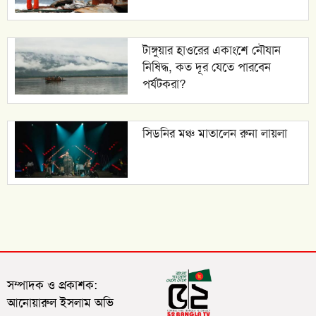
টাঙ্গুয়ার হাওরের একাংশে নৌযান
নিষিদ্ধ, কত দূর যেতে পারবেন
পর্যটকরা?
সিডনির মঞ্চ মাতালেন রুনা লায়লা
সম্পাদক ও প্রকাশক:
আনোয়ারুল ইসলাম অভি