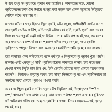
,
উপায়ে
তথ্য
সংগ্রহ
করে
প্রকাশ
করা
হয়েছিল।
আদালতের
মতে
কোনো
প্রতিবেদনের
তথ্য
বৈধ
উপায়ে
সংগ্রহ
করা
সম্ভব
হলে
কেবল
সন্দেহের
ভিত্তিতে
সেটিকে
অবৈধ
বলা
যায়
না।
,
,
মামলার
বাদীদের
মধ্যে
ছিলেন
প্রিন্স
হ্যারি
ডরিন
লরেন্স
সংগীতশিল্পী
এলটন
জন
ও
,
,
তার
স্বামী
ডেভিড
ফার্নিশ
অভিনেত্রী
এলিজাবেথ
হার্লি
স্যাডি
ফ্রস্ট
এবং
সাবেক
,
লিবারেল
ডেমোক্র্যাট
মন্ত্রী
সাইমন
হিউজ।
তারা
অভিযোগ
করেছিলেন
বছরের
পর
,
,
বছর
ধরে
তাদের
সম্পর্কে
সংবাদ
প্রকাশে
অবৈধ
তথ্য
সংগ্রহ
ফোন
হ্যাকিং
ব্যক্তিগত
গোয়েন্দা
নিয়োগ
এবং
অন্যান্য
বেআইনি
পদ্ধতি
ব্যবহার
করা
হয়েছে।
তবে
আদালত
এসব
অভিযোগের
পক্ষে
পর্যাপ্ত
ও
বিশ্বাসযোগ্য
প্রমাণ
খুঁজে
পায়নি।
,
মামলার
একটি
গুরুত্বপূর্ণ
সাক্ষী
গ্যাভিন
বারোজ
আদালতে
জানান
তার
নামে
জমা
দেওয়া
সাক্ষ্য
বিবৃতি
জাল
ছিল
এবং
তিনি
ডেইলি
মেইলের
জন্য
কোনো
অবৈধ
কাজ
,
করেননি।
বিচারকও
মন্তব্য
করেন
তার
সাক্ষ্য
নির্ভরযোগ্য
নয়
এবং
স্বাধীনভাবে
তা
সমর্থনের
মতো
কোনো
প্রমাণও
পাওয়া
যায়নি।
"
রায়ের
পর
প্রিন্স
হ্যারি
ও
ডরিন
লরেন্স
যৌথ
বিবৃতিতে
এই
সিদ্ধান্তকে
স্পষ্ট
ও
"
,
সম্পূর্ণ
ধামাচাপা
বলে
আখ্যা
দেন।
তারা
বলেন
পর্যাপ্ত
প্রমাণ
না
থাকার
যুক্তিতে
,
যদি
অভিযোগ
খারিজ
হয়
তাহলে
ন্যায়বিচার
পাওয়া
কীভাবে
সম্ভব
—
সেই
প্রশ্ন
থেকেই
যায়।