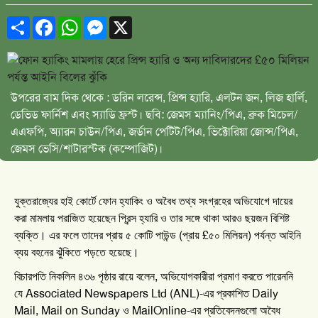
Share
Facebook
WhatsApp
Messenger
X
উপরের বাম দিক থেকে : ডরিন লরেন্স, প্রিন্স হ্যারি, এলটন জন, লিজ হার্লি,
ডেভিড ফার্নিশ এবং স্যাডি ফ্রস্ট। ছবি: জেমস ম্যানিং/পিএ, ব্রুক মিচেল/
এএফপি, অ্যারন চাউন/পিএ, জর্ডান পেটিট/পিএ, ভিক্টোরিয়া জোন্স/পিএ,
জেমস ভেসি/শাটারস্টক (কম্পোজিট)।
যুক্তরাজ্যের
হাই
কোর্টে
ফোন
হ্যাকিং
ও
অবৈধ
তথ্য
সংগ্রহের
অভিযোগে
দায়ের
করা
মামলায়
পরাজিত
হয়েছেন
প্রিন্স
হ্যারি
ও
তার
সঙ্গে
থাকা
আরও
ছয়জন
বিশিষ্ট
(
£
)
ব্যক্তি।
এর
ফলে
তাদের
প্রায়
৫
কোটি
পাউন্ড
প্রায়
৫০
মিলিয়ন
পর্যন্ত
আইনি
ব্যয়
বহনের
ঝুঁকিতে
পড়তে
হয়েছে।
,
বিচারপতি
নিকলিন
৪৩৬
পৃষ্ঠার
রায়ে
বলেন
অভিযোগকারীরা
প্রমাণ
করতে
পারেননি
Associated Newspapers Ltd (ANL)-
Daily
যে
এর
প্রকাশিত
Mail, Mail on Sunday
MailOnline-
ও
এর
প্রতিবেদনগুলো
অবৈধ