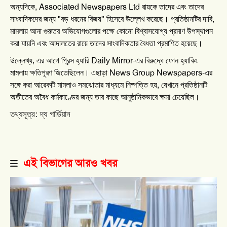
, Associated Newspapers Ltd
অন্যদিকে
রায়কে
তাদের
এবং
তাদের
"
"
,
সাংবাদিকদের
জন্য
বড়
ধরনের
বিজয়
হিসেবে
উল্লেখ
করেছে।
প্রতিষ্ঠানটির
দাবি
মামলায়
আনা
গুরুতর
অভিযোগগুলোর
পক্ষে
কোনো
বিশ্বাসযোগ্য
প্রমাণ
উপস্থাপন
করা
যায়নি
এবং
আদালতের
রায়ে
তাদের
সাংবাদিকতার
বৈধতা
প্রমাণিত
হয়েছে।
,
Daily Mirror-
উল্লেখ্য
এর
আগে
প্রিন্স
হ্যারি
এর
বিরুদ্ধে
ফোন
হ্যাকিং
News Group Newspapers-
মামলায়
ক্ষতিপূরণ
জিতেছিলেন।
এছাড়া
এর
,
সঙ্গে
করা
আরেকটি
মামলাও
সমঝোতার
মাধ্যমে
নিষ্পত্তি
হয়
যেখানে
প্রতিষ্ঠানটি
অতীতের
অবৈধ
কর্মকাণ্ডের
জন্য
তার
কাছে
আনুষ্ঠানিকভাবে
ক্ষমা
চেয়েছিল।
:
তথ্যসূত্র
দ্য
গার্ডিয়ান
এই বিভাগের আরও খবর