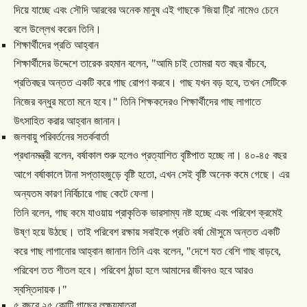
দিয়ে
যাচ্ছে
এবং
সৌদি
আরবের
অনেক
মানুষ
এই
গাছকে
'
জিয়া
ট্রি
'
নামেও
চেনে
বলে
উল্লেখ
করেন
তিনি।
শিক্ষার্থীদের
প্রতি
আহ্বান
শিক্ষার্থীদের
উদ্দেশে
তারেক
রহমান
বলেন
, "
আমি
চাই
তোমরা
যত
বছর
বাঁচবে
,
প্রতিবছর
অন্তত
একটি
করে
গাছ
রোপণ
করবে।
গাছ
যখন
বড়
হবে
,
তখন
সেটিকে
নিজের
বন্ধুর
মতো
মনে
হবে।
"
তিনি
শিক্ষকদেরও
শিক্ষার্থীদের
গাছ
লাগাতে
উৎসাহিত
করার
আহ্বান
জানান।
জলবায়ু
পরিবর্তনের
সতর্কবার্তা
প্রধানমন্ত্রী
বলেন
,
বর্ষাকাল
শুরু
হলেও
প্রত্যাশিত
বৃষ্টিপাত
হচ্ছে
না।
৪০
-
৪৫
বছর
আগে
বর্ষাকালে
টানা
সপ্তাহজুড়ে
বৃষ্টি
হতো
,
এখন
সেই
বৃষ্টি
অনেক
কমে
গেছে।
এর
অন্যতম
কারণ
নির্বিচারে
গাছ
কেটে
ফেলা।
তিনি
বলেন
,
গাছ
কমে
যাওয়ায়
প্রাকৃতিক
ভারসাম্য
নষ্ট
হচ্ছে
এবং
পরিবেশ
ক্রমেই
উষ্ণ
হয়ে
উঠছে।
তাই
পরিবেশ
রক্ষায়
সবাইকে
প্রতি
বর্ষা
মৌসুমে
অন্তত
একটি
করে
গাছ
লাগানোর
আহ্বান
জানান
তিনি
এবং
বলেন
, "
দেশে
যত
বেশি
গাছ
বাড়বে
,
পরিবেশ
তত
শীতল
হবে।
পরিবেশ
ঠান্ডা
হলে
আমাদের
জীবনও
হবে
আরও
স্বস্তিদায়ক।
"
৫
বছরে
২৫
কোটি
গাছের
লক্ষ্যমাত্রা