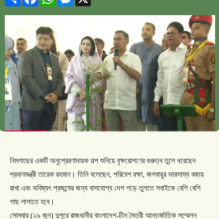
নিমগাছের
একটি
অনুপ্রেরণাদায়ক
গল্প
শুনিয়ে
বৃক্ষরোপণের
গুরুত্ব
তুলে
ধরেছেন
প্রধানমন্ত্রী
তারেক
রহমান।
তিনি
বলেছেন
,
পরিবেশ
রক্ষা
,
জলবায়ুর
ভারসাম্য
বজায়
রাখা
এবং
ভবিষ্যৎ
প্রজন্মের
জন্য
বাসযোগ্য
দেশ
গড়ে
তুলতে
সবাইকে
বেশি
বেশি
গাছ
লাগাতে
হবে।
সোমবার
(
২৯
জুন
)
দুপুরে
রাজধানীর
বাংলাদেশ
-
চীন
মৈত্রী
আন্তর্জাতিক
সম্মেলন