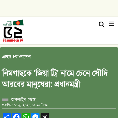
প্রচ্ছদ
বাংলাদেশ
নিমগাছকে 'জিয়া ট্রি' নামে চেনে সৌদি
আরবের মানুষেরা: প্রধানমন্ত্রী
অনলাইন ডেস্ক
প্রকাশিত: ৩০ জুন ২০২৬, ০৫:২০ পিএম
Share
Facebook
WhatsApp
Messenger
X