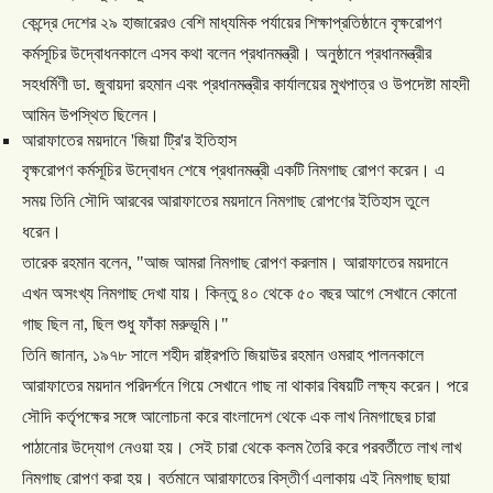
কেন্দ্রে
দেশের
২৯
হাজারেরও
বেশি
মাধ্যমিক
পর্যায়ের
শিক্ষাপ্রতিষ্ঠানে
বৃক্ষরোপণ
কর্মসূচির
উদ্বোধনকালে
এসব
কথা
বলেন
প্রধানমন্ত্রী।
অনুষ্ঠানে
প্রধানমন্ত্রীর
সহধর্মিণী
ডা
.
জুবায়দা
রহমান
এবং
প্রধানমন্ত্রীর
কার্যালয়ের
মুখপাত্র
ও
উপদেষ্টা
মাহদী
আমিন
উপস্থিত
ছিলেন।
আরাফাতের
ময়দানে
'
জিয়া
ট্রি
'
র
ইতিহাস
বৃক্ষরোপণ
কর্মসূচির
উদ্বোধন
শেষে
প্রধানমন্ত্রী
একটি
নিমগাছ
রোপণ
করেন।
এ
সময়
তিনি
সৌদি
আরবের
আরাফাতের
ময়দানে
নিমগাছ
রোপণের
ইতিহাস
তুলে
ধরেন।
তারেক
রহমান
বলেন
, "
আজ
আমরা
নিমগাছ
রোপণ
করলাম।
আরাফাতের
ময়দানে
এখন
অসংখ্য
নিমগাছ
দেখা
যায়।
কিন্তু
৪০
থেকে
৫০
বছর
আগে
সেখানে
কোনো
গাছ
ছিল
না
,
ছিল
শুধু
ফাঁকা
মরুভূমি।
"
তিনি
জানান
,
১৯৭৮
সালে
শহীদ
রাষ্ট্রপতি
জিয়াউর
রহমান
ওমরাহ
পালনকালে
আরাফাতের
ময়দান
পরিদর্শনে
গিয়ে
সেখানে
গাছ
না
থাকার
বিষয়টি
লক্ষ্য
করেন।
পরে
সৌদি
কর্তৃপক্ষের
সঙ্গে
আলোচনা
করে
বাংলাদেশ
থেকে
এক
লাখ
নিমগাছের
চারা
পাঠানোর
উদ্যোগ
নেওয়া
হয়।
সেই
চারা
থেকে
কলম
তৈরি
করে
পরবর্তীতে
লাখ
লাখ
নিমগাছ
রোপণ
করা
হয়।
বর্তমানে
আরাফাতের
বিস্তীর্ণ
এলাকায়
এই
নিমগাছ
ছায়া