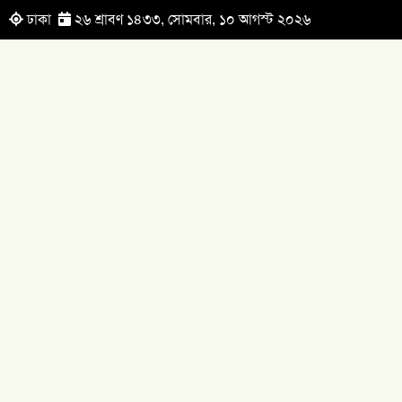
ঢাকা
২৬ শ্রাবণ ১৪৩৩, সোমবার, ১০ আগস্ট ২০২৬