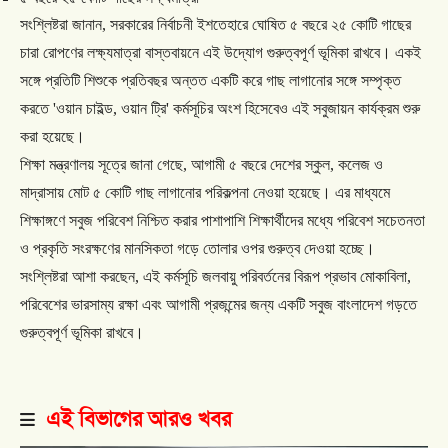
সংশ্লিষ্টরা
জানান
,
সরকারের
নির্বাচনী
ইশতেহারে
ঘোষিত
৫
বছরে
২৫
কোটি
গাছের
চারা
রোপণের
লক্ষ্যমাত্রা
বাস্তবায়নে
এই
উদ্যোগ
গুরুত্বপূর্ণ
ভূমিকা
রাখবে।
একই
সঙ্গে
প্রতিটি
শিশুকে
প্রতিবছর
অন্তত
একটি
করে
গাছ
লাগানোর
সঙ্গে
সম্পৃক্ত
করতে
'
ওয়ান
চাইল্ড
,
ওয়ান
ট্রি
'
কর্মসূচির
অংশ
হিসেবেও
এই
সবুজায়ন
কার্যক্রম
শুরু
করা
হয়েছে।
শিক্ষা
মন্ত্রণালয়
সূত্রে
জানা
গেছে
,
আগামী
৫
বছরে
দেশের
স্কুল
,
কলেজ
ও
মাদ্রাসায়
মোট
৫
কোটি
গাছ
লাগানোর
পরিকল্পনা
নেওয়া
হয়েছে।
এর
মাধ্যমে
শিক্ষাঙ্গণে
সবুজ
পরিবেশ
নিশ্চিত
করার
পাশাপাশি
শিক্ষার্থীদের
মধ্যে
পরিবেশ
সচেতনতা
ও
প্রকৃতি
সংরক্ষণের
মানসিকতা
গড়ে
তোলার
ওপর
গুরুত্ব
দেওয়া
হচ্ছে।
সংশ্লিষ্টরা
আশা
করছেন
,
এই
কর্মসূচি
জলবায়ু
পরিবর্তনের
বিরূপ
প্রভাব
মোকাবিলা
,
পরিবেশের
ভারসাম্য
রক্ষা
এবং
আগামী
প্রজন্মের
জন্য
একটি
সবুজ
বাংলাদেশ
গড়তে
গুরুত্বপূর্ণ
ভূমিকা
রাখবে।
এই বিভাগের আরও খবর