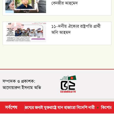
বেনজীর আহমেদ
১১–দলীয় ঐক্যের রাষ্ট্রপতি প্রার্থী
অলি আহমদ
সম্পাদক ও প্রকাশক:
আনোয়ারুল ইসলাম অভি
সর্বশেষ
 সন্তান জন্মের জন্যই যুক্তরাষ্ট্রে যান হাজারো বিদেশি নারী
কিশোর-তরুণ শিক্