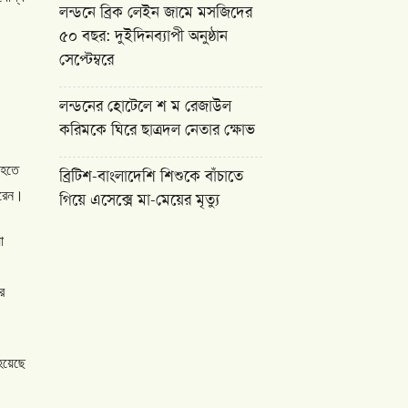
লন্ডনে ব্রিক লেইন জামে মসজিদের
৫০ বছর: দুইদিনব্যাপী অনুষ্ঠান
সেপ্টেম্বরে
লন্ডনের হোটেলে শ ম রেজাউল
করিমকে ঘিরে ছাত্রদল নেতার ক্ষোভ
হতে
ব্রিটিশ-বাংলাদেশি শিশুকে বাঁচাতে
রেন।
গিয়ে এসেক্সে মা-মেয়ের মৃত্যু
া
ে
হয়েছে