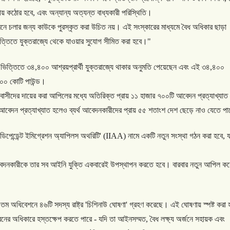
য়
কঠোর
হবে
,
এবং
অন্যান্য
অত্যন্ত
বাধ্যকারী
পরিস্থিতি।
েনে
চলার
জন্য
কাউকে
পুরস্কৃত
করা
উচিত
নয়।
এই
সংস্কারের
মাধ্যমে
বৈধ
অধিকার
ছাড়া
ত্তিতে
যুক্তরাজ্যে
থেকে
যাওয়ার
সুযোগ
সীমিত
করা
হবে।
"
ভিত্তিতে
৩৪
,
৪০০
আশ্রয়প্রার্থী
যুক্তরাজ্যে
থাকার
অনুমতি
পেয়েছেন
এবং
এই
৩৪
,
৪০০
০০
কোটি
পাউন্ড।
বাসীদের
দায়ের
করা
আপিলের
মধ্যে
অতিরিক্ত
প্রায়
১১
হাজার
৭০০টি
আবেদন
প্রত্যাখ্যাত
আবেদন
প্রত্যাখ্যাত
হলেও
ব্যর্থ
আবেদনকারীদের
প্রায়
৫৫
শতাংশ
দেশ
ছেড়ে
নাও
যেতে
পা
্ডিপেন্ডেন্ট
ইমিগ্রেশন
অ্যাপিলস
অথরিটি
' (IIAA)
নামে
একটি
নতুন
সংস্থা
গঠন
করা
হবে
,
য
েদনকারীকে
তার
সব
আইনি
যুক্তি
একবারেই
উপস্থাপন
করতে
হবে।
বারবার
নতুন
আপিল
কর
৫তম
অধিবেশনে
৪৬টি
সদস্য
রাষ্ট্র
'
চিশিনাউ
ঘোষণা
'
গ্রহণ
করেছে।
এই
ঘোষণায়
স্পষ্ট
করা
বনের
অধিকারে
হস্তক্ষেপ
করতে
পারে
-
যদি
তা
আইনসম্মত
,
বৈধ
লক্ষ্য
অর্জনে
সহায়ক
এবং