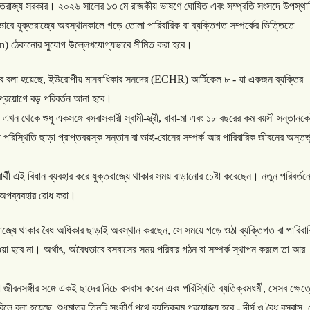
্তরাজ্য
সরকার।
২০২৬
সালের
১৩
মে
রাজকীয়
ভাষণে
ঘোষিত
এবং
সম্প্রতি
সংসদে
উপস্থা
ভাবে
যুক্তরাজ্যে
অবস্থানকালে
গড়ে
তোলা
পারিবারিক
বা
ব্যক্তিগত
সম্পর্কের
ভিত্তিতে
on)
ঠেকানোর
সুযোগ
উল্লেখযোগ্যভাবে
সীমিত
করা
হবে।
ে
বলা
হয়েছে
,
ইউরোপীয়
মানবাধিকার
সনদের
(ECHR)
আর্টিকেল
৮
-
যা
একজন
ব্যক্তির
প্রয়োগে
বড়
পরিবর্তন
আনা
হবে।
এখন
থেকে
শুধু
একসঙ্গে
বসবাসকারী
স্বামী
-
স্ত্রী
,
বাবা
-
মা
এবং
১৮
বছরের
কম
বয়সী
সন্তানক
ী
পরিস্থিতি
ছাড়া
প্রাপ্তবয়স্ক
সন্তান
বা
ভাই
-
বোনের
সম্পর্ক
আর
পারিবারিক
জীবনের
অন্তর্
র্থী
এই
বিধান
ব্যবহার
করে
যুক্তরাজ্যে
থাকার
সময়
বাড়ানোর
চেষ্টা
করেছেন।
নতুন
পরিবর্তন
অপব্যবহার
রোধ
করা।
াজ্যে
থাকার
বৈধ
অধিকার
ছাড়াই
অবস্থান
করছেন
,
সে
সময়ে
গড়ে
ওঠা
ব্যক্তিগত
বা
পারিবা
য়া
হবে
না।
অর্থাৎ
,
অবৈধভাবে
বসবাসের
সময়
পরিবার
গঠন
বা
সম্পর্ক
স্থাপন
করলে
তা
আর
।
া
জীবনসঙ্গীর
সঙ্গে
একই
ছাদের
নিচে
বসবাস
করেন
এবং
পরিস্থিতি
ব্যতিক্রমধর্মী
,
সেসব
ক্ষেত্
বিলে
বলা
হয়েছে
,
শুধুমাত্র
তিনটি
সংকীর্ণ
পথে
ব্যতিক্রম
প্রযোজ্য
হবে
-
দীর্ঘ
ও
বৈধ
বসবাস
,