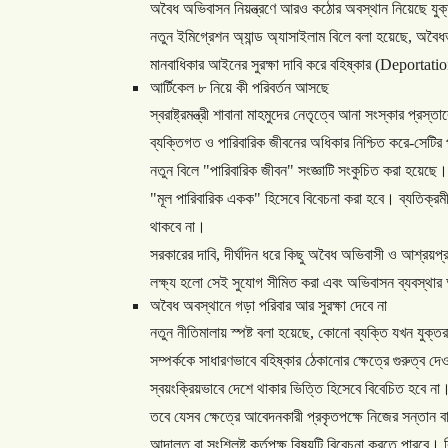
অবৈধ
অভিবাসন
নিয়ন্ত্রণে
আরও
কঠোর
অবস্থান
নিয়েছে
যুক
নতুন
ইমিগ্রেশন
অ্যান্ড
অ্যাসাইলাম
বিলে
বলা
হয়েছে
,
অবৈধ
মানবাধিকার
আইনের
সুরক্ষা
দাবি
করে
বহিষ্কার
(Deportati
আর্টিকেল
৮
নিয়ে
কী
পরিবর্তন
আসছে
স্বরাষ্ট্রমন্ত্রী
শাবানা
মাহমুদের
নেতৃত্বে
আনা
সংস্কার
প্রস্তাব
ব্যক্তিগত
ও
পারিবারিক
জীবনের
অধিকার
নিশ্চিত
করে
-
সেটির
নতুন
বিলে
"
পারিবারিক
জীবন
"
সংজ্ঞাটি
সংকুচিত
করা
হয়েছে।
"
মূল
পারিবারিক
একক
"
হিসেবে
বিবেচনা
করা
হবে।
ব্যতিক্রম
থাকবে
না।
সরকারের
দাবি
,
দীর্ঘদিন
ধরে
কিছু
অবৈধ
অভিবাসী
ও
আশ্রয়প্রা
লক্ষ্য
হলো
সেই
সুযোগ
সীমিত
করা
এবং
অভিবাসন
ব্যবস্থার
অবৈধ
অবস্থানে
গড়া
পরিবার
আর
সুরক্ষা
দেবে
না
নতুন
নীতিমালায়
স্পষ্ট
বলা
হয়েছে
,
কোনো
ব্যক্তি
যখন
যুক্তর
সম্পর্ককে
সাধারণভাবে
বহিষ্কার
ঠেকানোর
ক্ষেত্রে
গুরুত্ব
দেও
স্বয়ংক্রিয়ভাবে
দেশে
থাকার
ভিত্তি
হিসেবে
বিবেচিত
হবে
না
তবে
যেসব
ক্ষেত্রে
আবেদনকারী
প্রকৃতপক্ষে
নিজের
সন্তান
ব
আদালত
বা
সংশ্লিষ্ট
কর্তৃপক্ষ
বিষয়টি
বিবেচনা
করতে
পারবে।