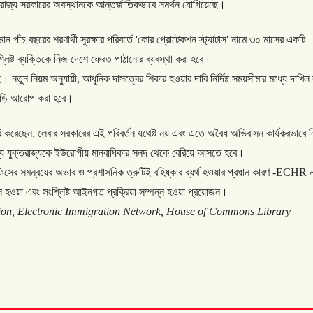
রাজ্য
সরকারের
অবস্থানকে
আন্তর্জাতিকভাবে
সমর্থন
যোগিয়েছে।
তমান
পাঁচ
বছরের
শরণার্থী
সুরক্ষার
পরিবর্তে
'
কোর
প্রোটেকশন
স্ট্যাটাস
'
নামে
৩০
মাসের
একটি
লিষ্ট
ব্যক্তিকে
নিজ
দেশে
ফেরত
পাঠানোর
ব্যবস্থা
করা
হবে।
ছে।
নতুন
নিয়ম
অনুযায়ী
,
আধুনিক
দাসত্বের
শিকার
হওয়ার
দাবি
নির্দিষ্ট
সময়সীমার
মধ্যে
দাখিল
ড়ি
আরোপ
করা
হবে।
ি
করেছেন
,
লেবার
সরকারের
এই
পরিবর্তন
যথেষ্ট
নয়
এবং
এতে
অবৈধ
অভিবাসন
কার্যকরভাবে
ন
য
যুক্তরাজ্যকে
ইউরোপীয়
মানবাধিকার
সনদ
থেকে
বেরিয়ে
আসতে
হবে।
িসের
সমন্বয়ের
অভাব
ও
প্রশাসনিক
ত্রুটিই
বহিষ্কার
ব্যর্থ
হওয়ার
প্রধান
কারণ
-ECHR
স
হওয়া
এবং
সংশ্লিষ্ট
আইনগত
প্রক্রিয়া
সম্পন্ন
হওয়া
প্রয়োজন।
ion, Electronic Immigration Network, House of Commons Library