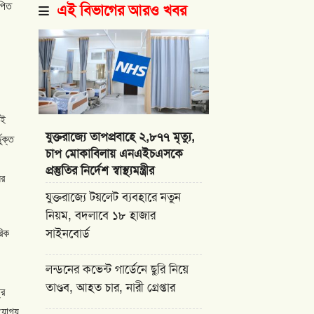
পিত
এই বিভাগের আরও খবর
েই
যুক্তরাজ্যে তাপপ্রবাহে ২,৮৭৭ মৃত্যু,
ভুক্ত
চাপ মোকাবিলায় এনএইচএসকে
প্রস্তুতির নির্দেশ স্বাস্থ্যমন্ত্রীর
ের
যুক্তরাজ্যে টয়লেট ব্যবহারে নতুন
নিয়ম, বদলাবে ১৮ হাজার
সাইনবোর্ড
রিক
লন্ডনের কভেন্ট গার্ডেনে ছুরি নিয়ে
তাণ্ডব, আহত চার, নারী গ্রেপ্তার
রে
যোগ্য