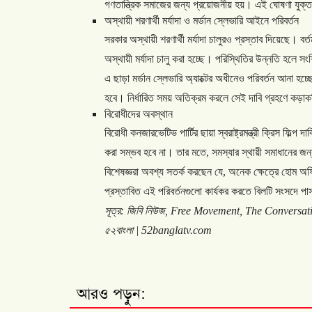
গণতান্ত্রিক
সমাজের
জন্য
প্রয়োজনীয়
হয়।
এই
ঘোষণা
যুক্ত
অস্থায়ী
শরণার্থী
মর্যাদা
ও
মর্ডান
স্লেভারি
আইনে
পরিবর্তন
সরকার
অস্থায়ী
শরণার্থী
মর্যাদা
চালুরও
প্রস্তাব
দিয়েছে।
বর্
অস্থায়ী
মর্যাদা
চালু
করা
হচ্ছে।
পরিস্থিতির
উন্নতি
হলে
সংশ্
এ
ছাড়া
মর্ডান
স্লেভারি
অ্যাক্টের
অধীনেও
পরিবর্তন
আনা
হচ্
হবে।
নির্ধারিত
সময়
অতিক্রম
করলে
সেই
দাবি
গ্রহণে
কড়াক
বিরোধীদের
অবস্থান
বিরোধী
কনজারভেটিভ
পার্টির
ছায়া
স্বরাষ্ট্রমন্ত্রী
ক্রিস
ফিল্প
দাব
করা
সম্ভব
হবে
না।
তার
মতে
,
সমস্যার
স্থায়ী
সমাধানের
জন্
বিশেষজ্ঞরা
অবশ্য
সতর্ক
করছেন
যে,
অনেক
ক্ষেত্রে
হোম
অফ
প্রস্তাবিত
এই
পরিবর্তনগুলো
কার্যকর
করতে
বিলটি
সংসদে
পা
সূত্র
:
জিবি
নিউজ
, Free Movement, The Conversat
৫২বাংলা
| 52banglatv.com
আরও পড়ুন: