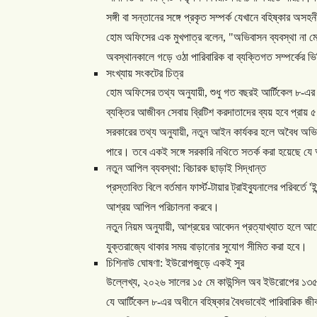
সঙ্গী
বা
সন্তানের
সঙ্গে
প্রকৃত
সম্পর্ক
যেখানে
বহিষ্কার
অসহনী
হোম
অফিসের
এক
মুখপাত্র
বলেন
, "
অভিবাসন
ব্যবস্থা
না
ম
অবস্থানকালে
গড়ে
ওঠা
পারিবারিক
বা
ব্যক্তিগত
সম্পর্কের
ভি
সংখ্যায়
সংকটের
চিত্র
হোম
অফিসের
তথ্য
অনুযায়ী
,
শুধু
গত
বছরই
আর্টিকেল
৮
-
এর
ব্যক্তির
আজীবন
সেবায়
ব্রিটিশ
করদাতাদের
ব্যয়
হবে
প্রায়
৫
সরকারের
তথ্য
অনুযায়ী
,
নতুন
আইন
কার্যকর
হলে
অবৈধ
অভি
পারে।
তবে
একই
সঙ্গে
সরকারি
নথিতে
সতর্ক
করা
হয়েছে
যে
নতুন
আপিল
ব্যবস্থা
:
বিচারক
ছাড়াই
সিদ্ধান্ত
প্রস্তাবিত
বিলে
বর্তমান
ফার্স্ট
-
টায়ার
ট্রাইব্যুনালের
পরিবর্তে
'
ইন
আশ্রয়
আপিল
পরিচালনা
করবে।
নতুন
নিয়ম
অনুযায়ী
,
আশ্রয়ের
আবেদন
প্রত্যাখ্যাত
হলে
আব
যুক্তরাজ্যে
থাকার
সময়
বাড়ানোর
সুযোগ
সীমিত
করা
হবে।
চিশিনাউ
ঘোষণা
:
ইউরোপজুড়ে
একই
সুর
উল্লেখ্য
,
২০২৬
সালের
১৫
মে
কাউন্সিল
অব
ইউরোপের
১৩
যে
আর্টিকেল
৮
-
এর
অধীনে
বহিষ্কার
বৈধভাবেই
পারিবারিক
জী