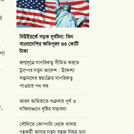
ও
নিউইয়র্কে সড়ক দুর্ঘটনা: তিন
২
বাংলাদেশির ক্ষতিপূরণ ৩৩ কোটি
টাকা
গা
জন্মসূত্রে নাগরিকত্ব সীমিত করতে
ট্রাম্পের নতুন আদেশ : উদ্দেশ্য
ম
সন্তানদের স্বয়ংক্রিয় নাগরিকত্ব
পাওয়ার পথ বন্ধ
আরব আমিরাতে শুক্রবার পূর্ব ও
ড,
দক্ষিণাঞ্চলে বৃষ্টির সম্ভাবনা
সৌদিতে কোম্পানি থেকে বাসায়
গৃহকর্মী আনার নতুন সহজ নিয়ম চালু