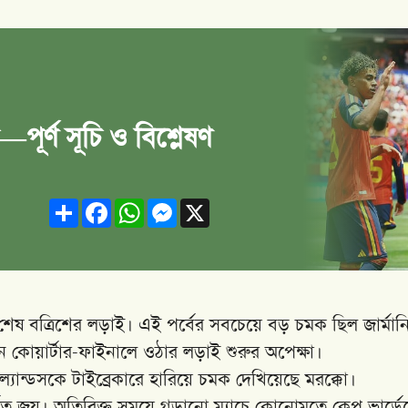
ূর্ণ সূচি ও বিশ্লেষণ
Share
Facebook
WhatsApp
Messenger
X
ে শেষ বত্রিশের লড়াই। এই পর্বের সবচেয়ে বড় চমক ছিল জার্মান
খন কোয়ার্টার-ফাইনালে ওঠার লড়াই শুরুর অপেক্ষা।
ল্যান্ডসকে টাইব্রেকারে হারিয়ে চমক দেখিয়েছে মরক্কো।
্টার্জিত জয়। অতিরিক্ত সময়ে গড়ানো ম্যাচে কোনোমতে কেপ ভার্ডে