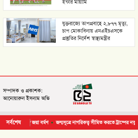
ইন্টার মায়ামি
যুক্তরাজ্যে তাপপ্রবাহে ২,৮৭৭ মৃত্যু,
চাপ মোকাবিলায় এনএইচএসকে
প্রস্তুতির নির্দেশ স্বাস্থ্যমন্ত্রীর
সম্পাদক ও প্রকাশক:
আনোয়ারুল ইসলাম অভি
সর্বশেষ
 গানের সঙ্গে জয়া বর্মণ
জন্মসূত্রে নাগরিকত্ব সীমিত করতে ট্রাম্পের নতুন আদে
© ২০২৬ | সর্বসত্ব ® সংরক্ষিত