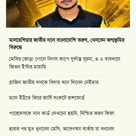
মালয়েশিয়ার জাতীয় দলে বাংলাদেশি তরুণ, খেলবেন জন্মভূমির
বিরুদ্ধে
মেসির জোড়া গোলে লিগস কাপে দুর্দান্ত সূচনা, ৪-২ ব্যবধানে
জিতল ইন্টার মায়ামি
ব্রাজিল জাতীয় দলকে বিদায় বলে দিলেন নেইমার
ম্যান ইউতে ফিরে জার্সি সংকটে রাশফোর্ড
পারেদেসকে লাল কার্ড দেখানো হয়নি, নিশ্চিত করল ফিফা
হারার পর মুখ খুললেন মেসি, আবেগঘন বার্তায় যা বললেন