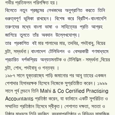
গভীর
প্রতিফলন
পরিলক্ষিত
হয়।
বিলেতে
নতুন
প্রজন্মের
লেখকদের
অনুপ্রাণিত
করতে
তিনি
গুরুত্বপূর্ণ
ভূমিকা
রাখছেন।
বিশেষ
করে
ব্রিটিশ
বাংলাদেশি
-
তরুণদের
মধ্যে
বাংলা
ভাষা
ও
সাহিত্যের
প্রতি
আগ্রহ
জাগিয়ে
তুলতে
তাঁর
অবদান
উল্লেখযোগ্য।
,
,
,
তার
প্রকাশিত
বই
মার
শালাদের
মার
তদবির
পদইবাবু
বিয়ের
,
ঘন্টা
সম্বর্ধনা।
বাংলাদেশ
টেলিভিশন
ও
বেসরকারী
গণমাধ্যমে
-
প্রচারিত
দর্শকপ্রিয়
অন্যতম
নাটক
ও
টেলিফিল্ম
সম্বর্ধনা ,বিয়ের
,
,
ঘন্টা
শোধ
পদইবাবু
ও
গন্তব্য
।
১৯৮৭
সালে
যুক্তরাজ্যে
পাড়ি
জমানোর
পর
আবু
তাহের
একজন
পেশাদার
হিসাবরক্ষক
হিসেবে
নিজেকে
সুপ্রতিষ্ঠিত
করেন।
১৯৯৯
Mahi & Co Certified Practising
সালে
পূর্ব
লন্ডনে
তিনি
Accountants
,
প্রতিষ্ঠা
করেন
যা
বর্তমানে
একটি
সুপরিচিত
ও
,
সম্মানিত
প্রতিষ্ঠান
হিসেবে
স্বীকৃত।
পেশাগত
দক্ষতা
সততা
ও
,
নিষ্ঠার
মাধ্যমে
তিনি
ব্যক্তি
ব্যবসাপ্রতিষ্ঠান
ও
বিভিন্ন
সামাজিক