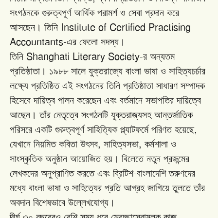
সংগঠনকে
গুরুত্বপূর্ণ
আর্থিক
পরামর্শ
ও
সেবা
প্রদান
করে
Institute of Certified Practising
আসছেন।
তিনি
Accountants-
এর
ফেলো
সদস্য।
Shanghati Literary Society-
তিনি
র
অন্যতম
প্রতিষ্ঠাতা।
১৯৮৮
সালে
যুক্তরাজ্যে
বাংলা
ভাষা
ও
সাহিত্যচর্চার
লক্ষ্যে
প্রতিষ্ঠিত
এই
সংগঠনের
তিনি
প্রতিষ্ঠাতা
সাধারণ
সম্পাদক
হিসেবে
দায়িত্ব
পালন
করেছেন
এবং
বর্তমানে
সভাপতির
দায়িত্বে
আছেন।
তাঁর
নেতৃত্বে
সংগঠনটি
যুক্তরাজ্যসহ
আন্তর্জাতিক
,
পরিসরে
একটি
গুরুত্বপূর্ণ
সাহিত্যিক
প্ল্যাটফর্মে
পরিণত
হয়েছে
,
,
যেখানে
নিয়মিত
কবিতা
উৎসব
সাহিত্যসভা
কর্মশালা
ও
সাংস্কৃতিক
অনুষ্ঠান
আয়োজিত
হয়।
বিলেতে
নতুন
প্রজন্মের
-
লেখকদের
অনুপ্রাণিত
করতে
এবং
ব্রিটিশ
বাংলাদেশি
তরুণদের
মধ্যে
বাংলা
ভাষা
ও
সাহিত্যের
প্রতি
আগ্রহ
জাগিয়ে
তুলতে
তাঁর
অবদান
বিশেষভাবে
উল্লেখযোগ্য।
,
দীর্ঘ
৩০
বছরেরও
বেশি
সময়
ধরে
স্বেচ্ছাসেবামূলক
কাজ