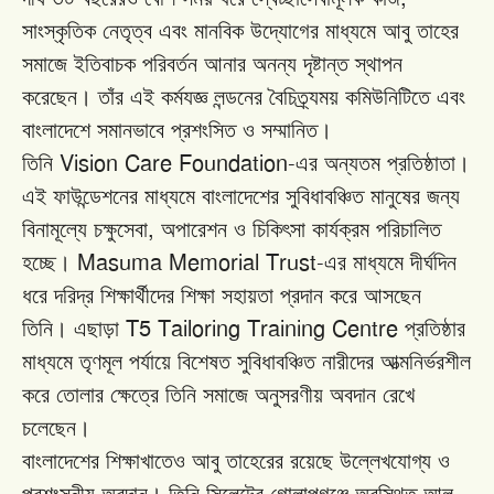
সাংস্কৃতিক
নেতৃত্ব
এবং
মানবিক
উদ্যোগের
মাধ্যমে
আবু
তাহের
সমাজে
ইতিবাচক
পরিবর্তন
আনার
অনন্য
দৃষ্টান্ত
স্থাপন
করেছেন।
তাঁর
এই
কর্মযজ্ঞ
লন্ডনের
বৈচিত্র্যময়
কমিউনিটিতে
এবং
বাংলাদেশে
সমানভাবে
প্রশংসিত
ও
সম্মানিত।
Vision Care Foundation-
তিনি
এর
অন্যতম
প্রতিষ্ঠাতা।
এই
ফাউন্ডেশনের
মাধ্যমে
বাংলাদেশের
সুবিধাবঞ্চিত
মানুষের
জন্য
,
বিনামূল্যে
চক্ষুসেবা
অপারেশন
ও
চিকিৎসা
কার্যক্রম
পরিচালিত
Masuma Memorial Trust-
হচ্ছে।
এর
মাধ্যমে
দীর্ঘদিন
ধরে
দরিদ্র
শিক্ষার্থীদের
শিক্ষা
সহায়তা
প্রদান
করে
আসছেন
T5 Tailoring Training Centre
তিনি।
এছাড়া
প্রতিষ্ঠার
মাধ্যমে
তৃণমূল
পর্যায়ে
বিশেষত
সুবিধাবঞ্চিত
নারীদের
আত্মনির্ভরশীল
করে
তোলার
ক্ষেত্রে
তিনি
সমাজে
অনুসরণীয়
অবদান
রেখে
চলেছেন।
বাংলাদেশের
শিক্ষাখাতেও
আবু
তাহেরের
রয়েছে
উল্লেখযোগ্য
ও