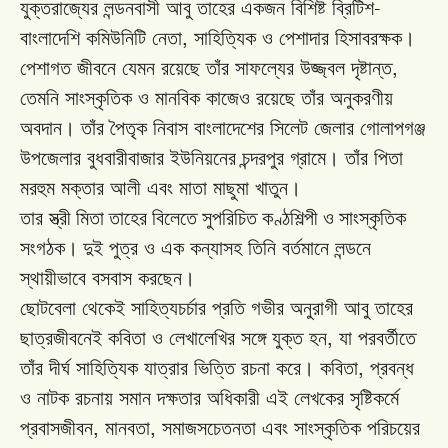
-
যুক্তরাজ্যের
লন্ডনবাসী
আবু
তাহের
একজন
বিশিষ্ট
ব্রিটিশ
,
বাংলাদেশি
কমিউনিটি
নেতা
সাহিত্যিক
ও
পেশাদার
হিসাবরক্ষক।
,
পেশাগত
জীবনে
যেমন
রয়েছে
তাঁর
সাফল্যের
উজ্জ্বল
দৃষ্টান্ত
তেমনি
সাংস্কৃতিক
ও
মানবিক
কাজেও
রয়েছে
তাঁর
অনুকরণীয়
অবদান।
তাঁর
পৈতৃক
নিবাস
বাংলাদেশের
সিলেট
জেলার
গোলাপগঞ্জ
উপজেলার
বুধবারীবাজার
ইউনিয়নের
চন্দরপুর
গ্রামে।
তাঁর
পিতা
মরহুম
মক্তার
আলী
এবং
মাতা
মাছুমা
খাতুন।
তার
স্ত্রী
মিতা তাহের
বিলেতে সুপরিচিত
কণ্ঠশিল্পী
ও সাংস্কৃতিক
সংগঠক।
দুই
পুত্র
ও
এক
কন্যাসহ
তিনি
বর্তমানে
লন্ডনে
স্থায়ীভাবে
বসবাস
করছেন।
ছোটবেলা
থেকেই
সাহিত্যচর্চার
প্রতি
গভীর
অনুরাগী
আবু
তাহের
,
ছাত্রজীবনেই
কবিতা
ও
লেখালেখির
সঙ্গে
যুক্ত
হন
যা
পরবর্তীতে
,
তাঁর
দীর্ঘ
সাহিত্যিক
যাত্রার
ভিত্তি
রচনা
করে।
কবিতা
প্রবন্ধ
ও
নাটক
রচনায়
সমান
দক্ষতার
অধিকারী
এই
লেখকের
সৃষ্টিকর্মে
,
,
প্রবাসজীবন
মানবতা
সমাজসচেতনতা
এবং
সাংস্কৃতিক
পরিচয়ের