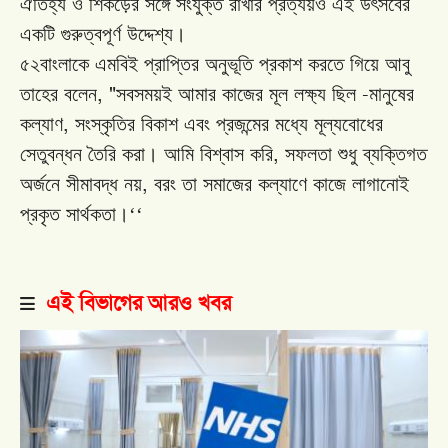
ঐতিহ্য
ও
শিকড়ের
সঙ্গে
সংযুক্ত
রাখার
প্রত্যয়ও
এই
উৎসবের
একটি
গুরুত্বপূর্ণ
উদ্দেশ্য।
৫২বাংলাকে
এমবিই
প্রাপ্তির
অনুভূতি
প্রকাশ
করতে
গিয়ে
আবু
, "
-
তাহের
বলেন
সবসময়ই
আমার
কাজের
মূল
লক্ষ্য
ছিল
মানুষের
,
কল্যাণ
সংস্কৃতির
বিকাশ
এবং
প্রজন্মের
মধ্যে
মূল্যবোধের
,
সেতুবন্ধন
তৈরি
করা।
আমি
বিশ্বাস
করি
সফলতা
শুধু
ব্যক্তিগত
,
অর্জনে
সীমাবদ্ধ
নয়
বরং
তা
সমাজের
কল্যাণে
কাজে
লাগানোই
প্রকৃত
সার্থকতা।‘‘
এই বিভাগের আরও খবর