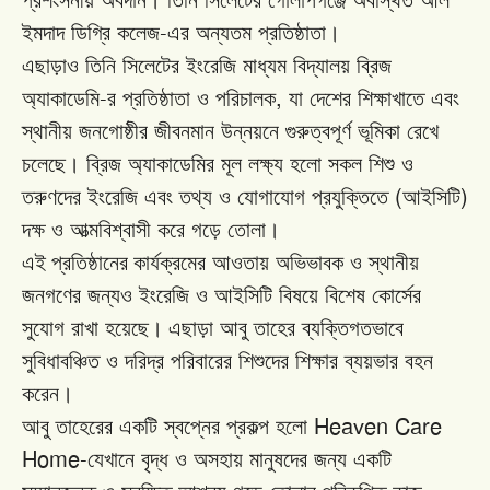
প্রশংসনীয়
অবদান।
তিনি
সিলেটের
গোলাপগঞ্জে
অবস্থিত
আল
-
ইমদাদ
ডিগ্রি
কলেজ
এর
অন্যতম
প্রতিষ্ঠাতা।
এছাড়াও
তিনি
সিলেটের
ইংরেজি
মাধ্যম
বিদ্যালয়
ব্রিজ
-
,
অ্যাকাডেমি
র
প্রতিষ্ঠাতা
ও
পরিচালক
যা
দেশের
শিক্ষাখাতে
এবং
স্থানীয়
জনগোষ্ঠীর
জীবনমান
উন্নয়নে
গুরুত্বপূর্ণ
ভূমিকা
রেখে
চলেছে।
ব্রিজ
অ্যাকাডেমির
মূল
লক্ষ্য
হলো
সকল
শিশু
ও
(
)
তরুণদের
ইংরেজি
এবং
তথ্য
ও
যোগাযোগ
প্রযুক্তিতে
আইসিটি
দক্ষ
ও
আত্মবিশ্বাসী
করে
গড়ে
তোলা।
এই
প্রতিষ্ঠানের
কার্যক্রমের
আওতায়
অভিভাবক
ও
স্থানীয়
জনগণের
জন্যও
ইংরেজি
ও
আইসিটি
বিষয়ে
বিশেষ
কোর্সের
সুযোগ
রাখা
হয়েছে।
এছাড়া
আবু
তাহের
ব্যক্তিগতভাবে
সুবিধাবঞ্চিত
ও
দরিদ্র
পরিবারের
শিশুদের
শিক্ষার
ব্যয়ভার
বহন
করেন।
Heaven Care
আবু
তাহেরের
একটি
স্বপ্নের
প্রকল্প
হলো
Home-
যেখানে
বৃদ্ধ
ও
অসহায়
মানুষদের
জন্য
একটি