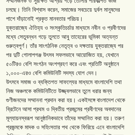
সম্মানজনক
ও
সুরক্ষিত
আশ্রয়
গড়ে
তোলার
পরিকল্পিত
কাজ
,
চলছে।
তিনি
বিশ্বাস
করেন
সমাজের
সবচেয়ে
দুর্বল
মানুষদের
পাশে
দাঁড়ানোই
প্রকৃত
মানবতার
পরিচয়।
যুক্তরাজ্যে
ঐতিহ্য
ও
সংস্কৃতিচর্চার
মাধ্যমে
নবীন
ও
প্রবীণদের
মধ্যে
সেতুবন্ধন
গড়ে
তুলতে
আবু
তাহেরের
ভূমিকা
অত্যন্ত
গুরুত্বপূর্ণ।
তাঁর
সাংগঠনিক
নেতৃত্ব
ও
দক্ষতায়
যুক্তরাজ্যে
পর
,
পর
দুটি
গোলাপগঞ্জ
উৎসব
সফলভাবে
আয়োজিত
হয়
যেখানে
৫০টিরও
বেশি
সংগঠন
অংশগ্রহণ
করে
এবং
প্রতিটি
অনুষ্ঠানে
,
-
১
০০০
এরও
বেশি
কমিউনিটি
সদস্য
যোগ
দেন।
উৎসবে
সমাজ
ও
ব্যক্তিগত
সাফল্যের
মাধ্যমে
বাংলাদেশি
তথা
নিজ
অঞ্চলকে
কমিউনিটিতে
উজ্জ্বলভাবে
তুলে
ধরার
জন্য
গুণীজনদের
সম্মাননা
প্রদান
করা
হয়।
একইসঙ্গে বাংলাদেশ থেকে
ব্রিটেনে
আসা
প্রথম
ও
দ্বিতীয়
প্রজন্মের
প্রবীণদের
অবদানের
মূল্যায়নস্বরূপ
আনুষ্ঠানিকভাবে
তাঁদের
সম্মানিত
করা
হয়।
তরুণ
প্রজন্মকে
মাদক
ও
সহিংসতার
পথ
থেকে
ফিরিয়ে
এনে
বাংলাদেশি