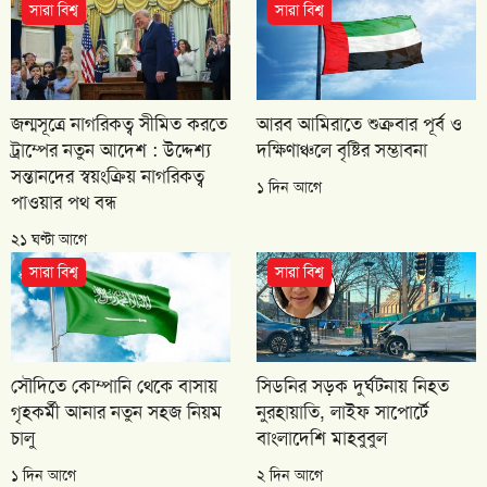
সারা বিশ্ব
সারা বিশ্ব
জন্মসূত্রে নাগরিকত্ব সীমিত করতে
আরব আমিরাতে শুক্রবার পূর্ব ও
ট্রাম্পের নতুন আদেশ : উদ্দেশ্য
দক্ষিণাঞ্চলে বৃষ্টির সম্ভাবনা
সন্তানদের স্বয়ংক্রিয় নাগরিকত্ব
১ দিন আগে
পাওয়ার পথ বন্ধ
২১ ঘণ্টা আগে
সারা বিশ্ব
সারা বিশ্ব
সৌদিতে কোম্পানি থেকে বাসায়
সিডনির সড়ক দুর্ঘটনায় নিহত
গৃহকর্মী আনার নতুন সহজ নিয়ম
নুরহায়াতি, লাইফ সাপোর্টে
চালু
বাংলাদেশি মাহবুবুল
১ দিন আগে
২ দিন আগে