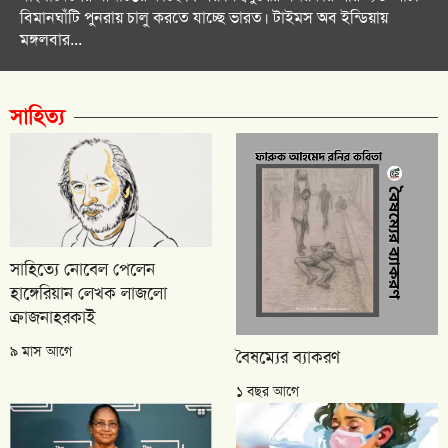
বিমানঘাঁটি পুনরায় চালু করতে যাচ্ছে ভারত। টাইমস অব ইন্ডিয়ায়
মঙ্গলবার...
সাহিত্য
সাহিত্যে নোবেল পেলেন
হাঙ্গেরিয়ান লেখক লাজলো
ক্রাজনাহরকাই
৯ মাস আগে
বৈষম্যের ব্যাকরণ
১ বছর আগে