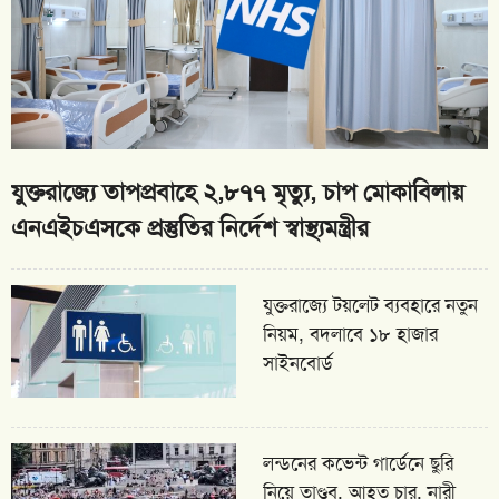
যুক্তরাজ্যে তাপপ্রবাহে ২,৮৭৭ মৃত্যু, চাপ মোকাবিলায়
এনএইচএসকে প্রস্তুতির নির্দেশ স্বাস্থ্যমন্ত্রীর
যুক্তরাজ্যে টয়লেট ব্যবহারে নতুন
নিয়ম, বদলাবে ১৮ হাজার
সাইনবোর্ড
লন্ডনের কভেন্ট গার্ডেনে ছুরি
নিয়ে তাণ্ডব, আহত চার, নারী