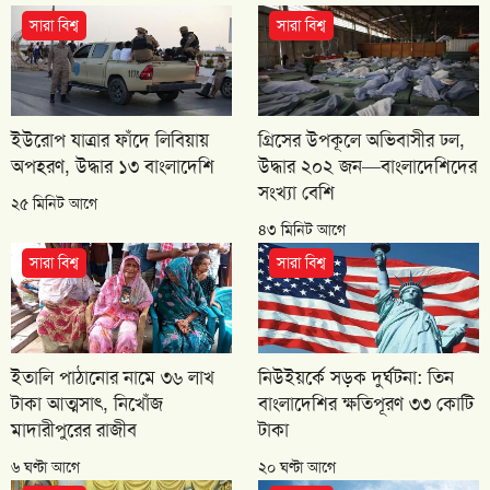
সারা বিশ্ব
সারা বিশ্ব
ইউরোপ যাত্রার ফাঁদে লিবিয়ায়
গ্রিসের উপকূলে অভিবাসীর ঢল,
অপহরণ, উদ্ধার ১৩ বাংলাদেশি
উদ্ধার ২০২ জন—বাংলাদেশিদের
সংখ্যা বেশি
২৫ মিনিট আগে
৪৩ মিনিট আগে
সারা বিশ্ব
সারা বিশ্ব
ইতালি পাঠানোর নামে ৩৬ লাখ
নিউইয়র্কে সড়ক দুর্ঘটনা: তিন
টাকা আত্মসাৎ, নিখোঁজ
বাংলাদেশির ক্ষতিপূরণ ৩৩ কোটি
মাদারীপুরের রাজীব
টাকা
৬ ঘণ্টা আগে
২০ ঘণ্টা আগে