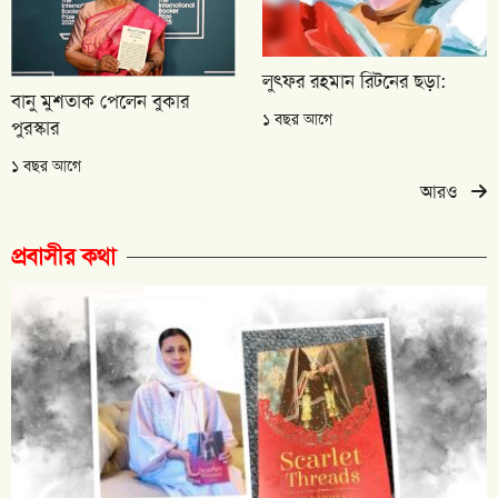
লুৎফর রহমান রিটনের ছড়া:
বানু মুশতাক পেলেন বুকার
১ বছর আগে
পুরস্কার
১ বছর আগে
আরও
প্রবাসীর কথা