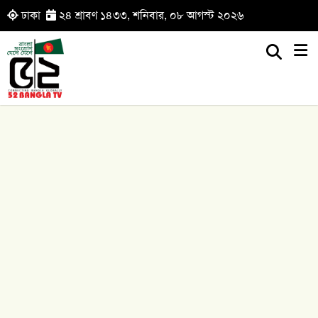
ঢাকা
২৪ শ্রাবণ ১৪৩৩, শনিবার, ০৮ আগস্ট ২০২৬