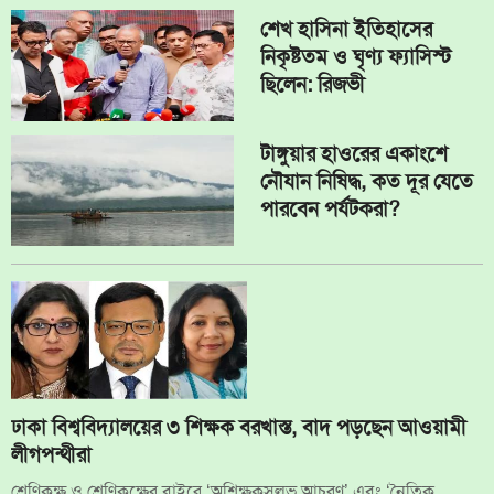
শেখ হাসিনা ইতিহাসের
নিকৃষ্টতম ও ঘৃণ্য ফ্যাসিস্ট
ছিলেন: রিজভী
টাঙ্গুয়ার হাওরের একাংশে
নৌযান নিষিদ্ধ, কত দূর যেতে
পারবেন পর্যটকরা?
ঢাকা বিশ্ববিদ্যালয়ের ৩ শিক্ষক বরখাস্ত, বাদ পড়ছেন আওয়ামী
লীগপন্থীরা
শ্রেণিকক্ষ ও শ্রেণিকক্ষের বাইরে ‘অশিক্ষকসুলভ আচরণ’ এবং ‘নৈতিক