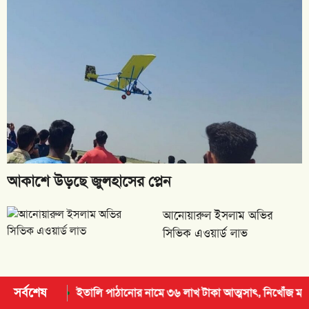
আকাশে উড়ছে জুলহাসের প্লেন
আনোয়ারুল ইসলাম অভির
সিভিক এওয়ার্ড লাভ
সর্বশেষ
ালি পাঠানোর নামে ৩৬ লাখ টাকা আত্মসাৎ, নিখোঁজ মাদারীপুরের রাজীব
আম
আন্তর্জাতিক হিফজুল কোরআন