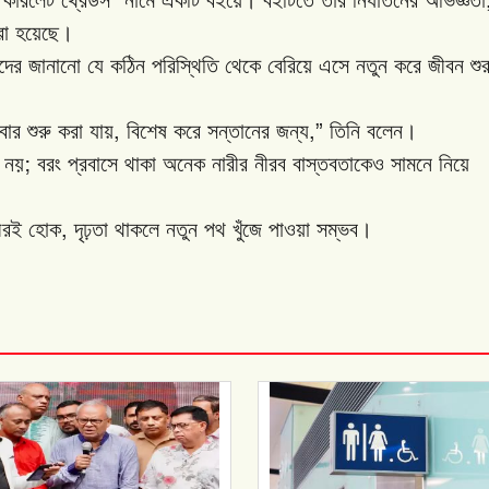
রা
হয়েছে।
দের
জানানো
যে
কঠিন
পরিস্থিতি
থেকে
বেরিয়ে
এসে
নতুন
করে
জীবন
শুর
,
,”
বার
শুরু
করা
যায়
বিশেষ
করে
সন্তানের
জন্য
তিনি
বলেন।
;
নয়
বরং
প্রবাসে
থাকা
অনেক
নারীর
নীরব
বাস্তবতাকেও
সামনে
নিয়ে
,
ীরই
হোক
দৃঢ়তা
থাকলে
নতুন
পথ
খুঁজে
পাওয়া
সম্ভব।