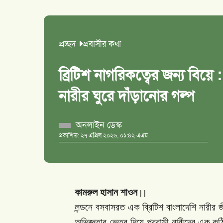
প্রচ্ছদ
প্রবাসীর কথা
ব্রিটিশ নাগরিকত্বের জন্য বিয়ে 
নারীর ঘুরে দাঁড়ানোর গল্প
অনলাইন ডেস্ক
প্রকাশিত: ২৭ এপ্রিল ২০২৬, ০১:৪২ এএম
কামরুল হাসান শাওন
|
|
লন্ডনে
বসবাসরত
এক
ব্রিটিশ
বাংলাদেশি
নারীর
জ
অভিজ্ঞতার
ভেতর
দিয়ে
প্রবাসী
নারীদের
এক
কঠ