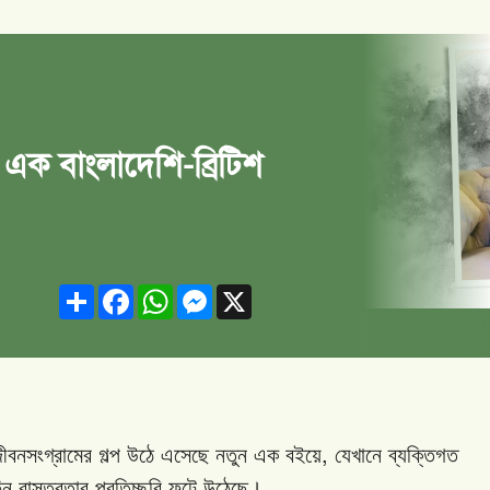
: এক বাংলাদেশি-ব্রিটিশ
Share
Facebook
WhatsApp
Messenger
X
,
ীবনসংগ্রামের
গল্প
উঠে
এসেছে
নতুন
এক
বইয়ে
যেখানে
ব্যক্তিগত
িন
বাস্তবতার
প্রতিচ্ছবি
ফুটে
উঠেছে।