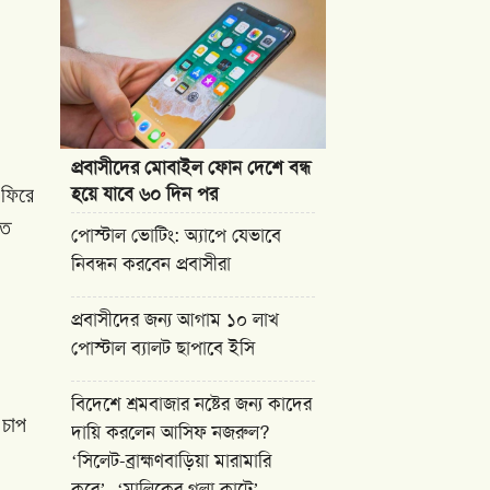
প্রবাসীদের মোবাইল ফোন দেশে বন্ধ
হয়ে যাবে ৬০ দিন পর
ফিরে
তে
পোস্টাল ভোটিং: অ্যাপে যেভাবে
নিবন্ধন করবেন প্রবাসীরা
প্রবাসীদের জন্য আগাম ১০ লাখ
পোস্টাল ব্যালট ছাপাবে ইসি
বিদেশে শ্রমবাজার নষ্টের জন্য কাদের
চাপ
দায়ি করলেন আসিফ নজরুল?
‘সিলেট-ব্রাহ্মণবাড়িয়া মারামারি
,
করে’, ‘মালিকের গলা কাটে’