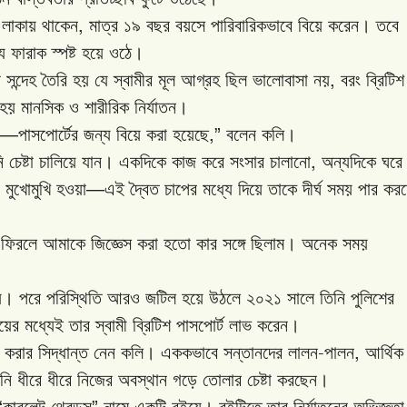
,
লাকায়
থাকেন
মাত্র
১৯
বছর
বয়সে
পারিবারিকভাবে
বিয়ে
করেন।
তবে
ে
ফারাক
স্পষ্ট
হয়ে
ওঠে।
,
ে
সন্দেহ
তৈরি
হয়
যে
স্বামীর
মূল
আগ্রহ
ছিল
ভালোবাসা
নয়
বরং
ব্রিটিশ
হয়
মানসিক
ও
শারীরিক
নির্যাতন।
—
,”
পাসপোর্টের
জন্য
বিয়ে
করা
হয়েছে
বলেন
কলি।
,
ি
চেষ্টা
চালিয়ে
যান।
একদিকে
কাজ
করে
সংসার
চালানো
অন্যদিকে
ঘরে
—
মুখোমুখি
হওয়া
এই
দ্বৈত
চাপের
মধ্যে
দিয়ে
তাকে
দীর্ঘ
সময়
পার
কর
ফিরলে
আমাকে
জিজ্ঞেস
করা
হতো
কার
সঙ্গে
ছিলাম।
অনেক
সময়
য়।
পরে
পরিস্থিতি
আরও
জটিল
হয়ে
উঠলে
২০২১
সালে
তিনি
পুলিশের
য়ের
মধ্যেই
তার
স্বামী
ব্রিটিশ
পাসপোর্ট
লাভ
করেন।
-
,
করার
সিদ্ধান্ত
নেন
কলি।
এককভাবে
সন্তানদের
লালন
পালন
আর্থিক
নি
ধীরে
ধীরে
নিজের
অবস্থান
গড়ে
তোলার
চেষ্টা
করছেন।
“
”
কারলেট
থ্রেডস
নামে
একটি
বইয়ে।
বইটিতে
তার
নির্যাতনের
অভিজ্ঞতা