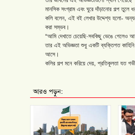
মানসিক
সংগ্রাম
এবং
ঘুরে
দাঁড়ানোর
গল্প
তুলে
ধ
,
কলি
বলেন
এই
বই
লেখার
উদ্দেশ্য
হলো-
অন্য
করা
সম্ভব।
“
-
আমি
দেখাতে
চেয়েছি
সবকিছু
ভেঙে
গেলেও
আ
তার
এই
অভিজ্ঞতা
শুধু
একটি
ব্যক্তিগত
কাহিনি
আসে।
,
কলির
গল্প
মনে
করিয়ে
দেয়
প্রতিকূলতা
যত
গভ
আরও পড়ুন: