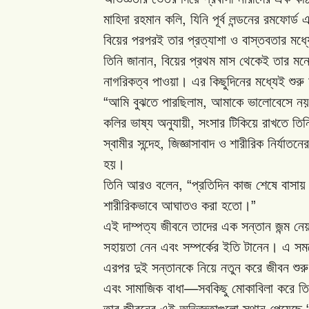
,
মাহিদা
রহমান
কলি
যিনি
পূর্ব
লন্ডনের
রমফোর্ড
এ
বিয়ের
পরপরই
তার
প্রত্যাশা
ও
বাস্তবতার
মধ্য
,
তিনি
জানান
বিয়ের
প্রথম
মাস
থেকেই
তার
মন
নাগরিকত্ব
পাওয়া।
এর
কিছুদিনের
মধ্যেই
শুরু
“
,
আমি
বুঝতে
পারছিলাম
আমাকে
ভালোবেসে
নয়
,
কলির
ভাষ্য
অনুযায়ী
সংসার
টিকিয়ে
রাখতে
তিন
,
স্বামীর
সন্দেহ
জিজ্ঞাসাবাদ
ও
শারীরিক
নির্যাতনের
হয়।
, “
তিনি
আরও
বলেন
প্রতিদিন
কাজ
শেষে
বাসায়
”
শারীরিকভাবে
আঘাতও
করা
হতো।
এই
দাম্পত্য
জীবনে
তাদের
এক
সন্তান
জন্ম
নে
সহায়তা
নেন
এবং
সম্পর্কের
ইতি
টানেন।
এ
সম
এরপর
দুই
সন্তানকে
নিয়ে
নতুন
করে
জীবন
শুরু
—
এবং
সামাজিক
বাধা
সবকিছু
মোকাবিলা
করে
তি
তার
জীবনের
এই
অভিজ্ঞতাগুলো
স্থান
পেয়েছে