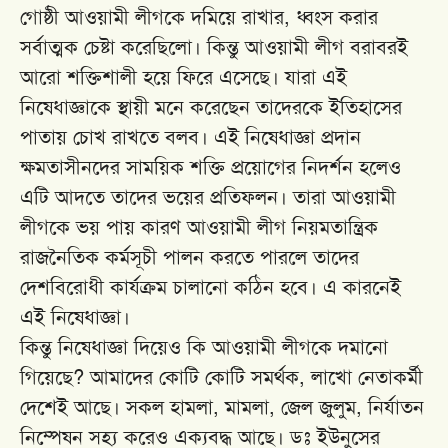
গোষ্ঠী আওয়ামী লীগকে দমিয়ে রাখার, ধ্বংস করার
সর্বাত্মক চেষ্টা করেছিলো। কিন্তু আওয়ামী লীগ বরাবরই
আরো শক্তিশালী হয়ে ফিরে এসেছে। যারা এই
নিষেধাজ্ঞাকে স্থায়ী মনে করেছেন তাদেরকে ইতিহাসের
পাতায় চোখ রাখতে বলব। এই নিষেধাজ্ঞা প্রদান
ক্ষমতাসীনদের সাময়িক শক্তি প্রয়োগের নিদর্শন হলেও
এটি আদতে তাদের ভয়ের প্রতিফলন। তারা আওয়ামী
লীগকে ভয় পায় কারণ আওয়ামী লীগ নিয়মতান্ত্রিক
রাজনৈতিক কর্মসূচী পালন করতে পারলে তাদের
দেশবিরোধী কার্যক্রম চালানো কঠিন হবে। এ কারনেই
এই নিষেধাজ্ঞা।
কিন্তু নিষেধাজ্ঞা দিয়েও কি আওয়ামী লীগকে দমানো
গিয়েছে? আমাদের কোটি কোটি সমর্থক, লাখো নেতাকর্মী
দেশেই আছে। সকল হামলা, মামলা, জেল জুলুম, নির্যাতন
নিম্পেষন সহ্য করেও এক্যবদ্ধ আছে। ডঃ ইউনুসের