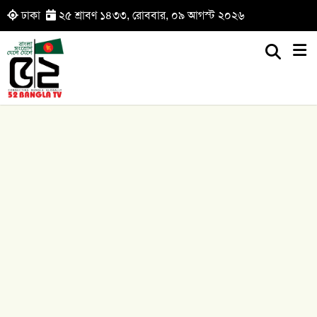
ঢাকা
২৫ শ্রাবণ ১৪৩৩, রোববার, ০৯ আগস্ট ২০২৬