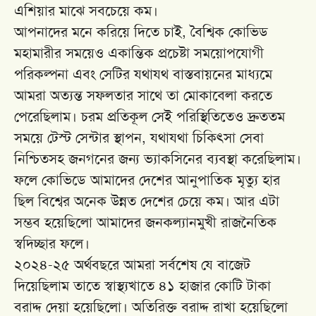
এশিয়ার মাঝে সবচেয়ে কম।
আপনাদের মনে করিয়ে দিতে চাই, বৈশ্বিক কোভিড
মহামারীর সময়েও একান্তিক প্রচেষ্টা সময়োপযোগী
পরিকল্পনা এবং সেটির যথাযথ বাস্তবায়নের মাধ্যমে
আমরা অত্যন্ত সফলতার সাথে তা মোকাবেলা করতে
পেরেছিলাম। চরম প্রতিকূল সেই পরিস্থিতিতেও দ্রুততম
সময়ে টেস্ট সেন্টার স্থাপন, যথাযথা চিকিৎসা সেবা
নিশ্চিতসহ জনগনের জন্য ভ্যাকসিনের ব্যবস্থা করেছিলাম।
ফলে কোভিডে আমাদের দেশের আনুপাতিক মৃত্যু হার
ছিল বিশ্বের অনেক উন্নত দেশের চেয়ে কম। আর এটা
সম্ভব হয়েছিলো আমাদের জনকল্যানমুখী রাজনৈতিক
স্বদিচ্ছার ফলে।
২০২৪-২৫ অর্থবছরে আমরা সর্বশেষ যে বাজেট
দিয়েছিলাম তাতে স্বাস্থ্যখাতে ৪১ হাজার কোটি টাকা
বরাদ্দ দেয়া হয়েছিলো। অতিরিক্ত বরাদ্দ রাখা হয়েছিলো