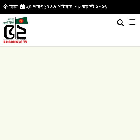
ঢাকা
২৪ শ্রাবণ ১৪৩৩, শনিবার, ০৮ আগস্ট ২০২৬