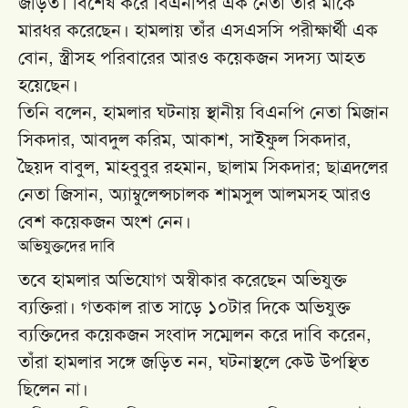
জড়িত। বিশেষ করে বিএনপির এক নেতা তাঁর মাকে
মারধর করেছেন। হামলায় তাঁর এসএসসি পরীক্ষার্থী এক
বোন, স্ত্রীসহ পরিবারের আরও কয়েকজন সদস্য আহত
হয়েছেন।
তিনি বলেন, হামলার ঘটনায় স্থানীয় বিএনপি নেতা মিজান
সিকদার, আবদুল করিম, আকাশ, সাইফুল সিকদার,
ছৈয়দ বাবুল, মাহবুবুর রহমান, ছালাম সিকদার; ছাত্রদলের
নেতা জিসান, অ্যাম্বুলেন্সচালক শামসুল আলমসহ আরও
বেশ কয়েকজন অংশ নেন।
অভিযুক্তদের দাবি
তবে হামলার অভিযোগ অস্বীকার করেছেন অভিযুক্ত
ব্যক্তিরা। গতকাল রাত সাড়ে ১০টার দিকে অভিযুক্ত
ব্যক্তিদের কয়েকজন সংবাদ সম্মেলন করে দাবি করেন,
তাঁরা হামলার সঙ্গে জড়িত নন, ঘটনাস্থলে কেউ উপস্থিত
ছিলেন না।