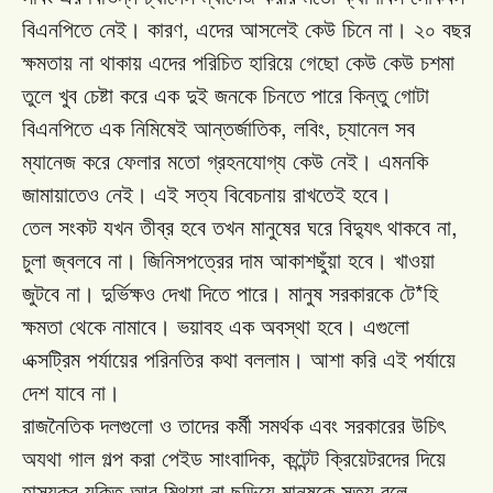
,
বিএনপিতে
নেই।
কারণ
এদের
আসলেই
কেউ
চিনে
না।
২০
বছর
ক্ষমতায়
না
থাকায়
এদের
পরিচিত
হারিয়ে
গেছো
কেউ
কেউ
চশমা
তুলে
খুব
চেষ্টা
করে
এক
দুই
জনকে
চিনতে
পারে
কিন্তু
গোটা
,
,
বিএনপিতে
এক
নিমিষেই
আন্তর্জাতিক
লবিং
চ্যানেল
সব
ম্যানেজ
করে
ফেলার
মতো
গ্রহনযোগ্য
কেউ
নেই।
এমনকি
জামায়াতেও
নেই।
এই
সত্য
বিবেচনায়
রাখতেই
হবে।
,
তেল
সংকট
যখন
তীব্র
হবে
তখন
মানুষের
ঘরে
বিদ্যুৎ
থাকবে
না
চুলা
জ্বলবে
না।
জিনিসপত্রের
দাম
আকাশছুঁয়া
হবে।
খাওয়া
*
জুটবে
না।
দুর্ভিক্ষও
দেখা
দিতে
পারে।
মানুষ
সরকারকে
টে
হি
ক্ষমতা
থেকে
নামাবে।
ভয়াবহ
এক
অবস্থা
হবে।
এগুলো
এক্সট্রিম
পর্যায়ের
পরিনতির
কথা
বললাম।
আশা
করি
এই
পর্যায়ে
দেশ
যাবে
না।
রাজনৈতিক
দলগুলো
ও
তাদের
কর্মী
সমর্থক
এবং
সরকারের
উচিৎ
,
অযথা
গাল
গল্প
করা
পেইড
সাংবাদিক
কন্টেন্ট
ক্রিয়েটরদের
দিয়ে
হাস্যকর
যুক্তি
আর
মিথ্যা
না
ছড়িয়ে
মানুষকে
সত্য
বলে