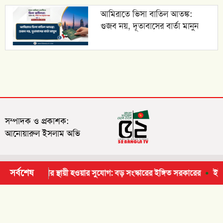
আমিরাতে ভিসা বাতিল আতঙ্ক:
গুজব নয়, দূতাবাসের বার্তা মানুন
সম্পাদক ও প্রকাশক:
আনোয়ারুল ইসলাম অভি
সর্বশেষ
ির আবেদনকারীর স্থায়ী হওয়ার সুযোগ: বড় সংস্কারের ইঙ্গিত সরকারের
ইউরোপ য
© ২০২৬ | সর্বসত্ব ® সংরক্ষিত
© ২০২৬ | সর্বসত্ব ® সংরক্ষিত