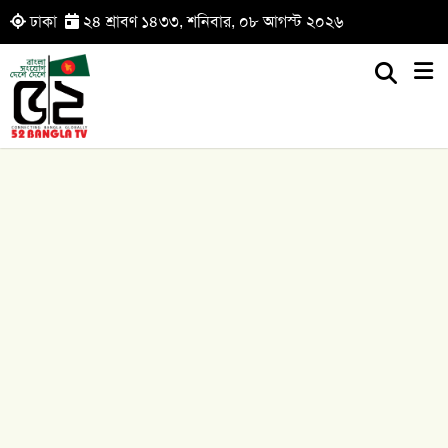
ঢাকা
২৪ শ্রাবণ ১৪৩৩, শনিবার, ০৮ আগস্ট ২০২৬