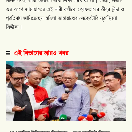
,
,
!’’
লালন
করে
তারা
অতীত
থেকে
শিক্ষা
নেবে
কী
না।
লজ্জা
লজ্জা
এর
আগে
জামায়াতের
এই
নারী
কর্মীকে
গ্রেফতারের
তীব্র
নিন্দা
ও
প্রতিবাদ
জানিয়েছেন
মহিলা
জামায়াতের
সেক্রেটারি
নূরুন্নিসা
সিদ্দীকা।
এই বিভাগের আরও খবর