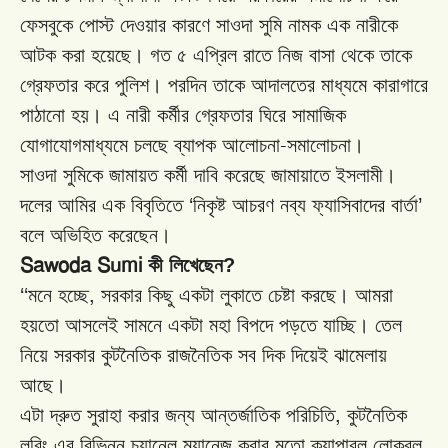
ফেসবুকে পোস্ট দেওয়ার কারণে সাওদা
সুমি নামক এক নারীকে
আটক করা হয়েছে। গত
৫
এপ্রিল
রাতে
নিজ
বাসা
থেকে
তাকে
গ্রেফতার
করে
পুলিশ।
পরদিন
তাকে
আদালতের
মাধ্যমে
কারাগারে
পাঠানো
হয়।
এ
নারী
কর্মীর
গ্রেফতার
ঘিরে
সামাজিক
-
যোগাযোগমাধ্যমে
চলছে
ব্যাপক
আলোচনা
সমালোচনা।
সাওদা
সুমিকে জামায়ত কর্মী দাবি করেছে জামায়াতে ইসলামী।
দলের আমির এক বিবৃতিতে ‘নিকৃষ্ট
আচরণ
নব্য
ফ্যাসিবাদের
বার্তা’
বলে অভিহিত করেছেন।
Sawoda Sumi
কী লিখেছেন?
,
‘‘মনে
হচ্ছে
সরকার
কিছু
একটা
লুকাতে
চেষ্টা
করছে।
আমরা
হয়তো
আসলেই
সামনে
একটা
মহা
বিপদে
পড়তে
যাচ্ছি।
তেল
নিয়ে
সরকার
কুটনৈতিক
রাজনৈতিক
সব
দিক
দিয়েই
ঝামেলায়
আছে।
,
এটা
দ্রুত
সুরাহা
করার
জন্য
আন্তর্জাতিক
পরিচিতি
কুটনৈতিক
লবিং
এর
বিভিন্ন
চ্যানেল
ম্যানেজ
করার
মতো
ক্যাপাবল
লোকবল