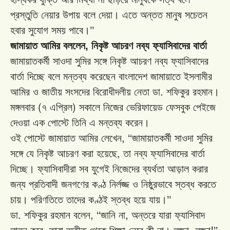
প্রস্তুতি
নেয়ার
উপায়
বলে
দেয়া।
এতে
অন্তত
মানুষ
সচেতন
হবার
সুযোগ
সময়
পাবে।’’
জামায়াত
আমির বললেন, নিকৃষ্ট
আচরণ
নব্য
ফ্যাসিবাদের
বার্তা
জামায়াতকর্মী
সাওদা
সুমির
সঙ্গে
নিকৃষ্ট
আচরণ
নব্য
ফ্যাসিবাদের
বার্তা
দিচ্ছে
বলে
মন্তব্য
করেছেন
বাংলাদেশ
জামায়াতে
ইসলামীর
.
আমির
ও
জাতীয়
সংসদের
বিরোধীদলীয়
নেতা
ডা
শফিকুর
রহমান।
(
)
মঙ্গলবার
৭
এপ্রিল
সকালে
নিজের
ভেরিফায়েড
ফেসবুক
পেইজে
দেওয়া
এক
পোস্টে
তিনি
এ
মন্তব্য
করেন।
, ‘‘
ওই
পোস্টে
জামায়াত
আমির
লেখেন
জামায়াতকর্মী
সাওদা
সুমির
,
সঙ্গে
যে
নিকৃষ্ট
আচরণ
করা
হয়েছে
তা
নব্য
ফ্যাসিবাদের
বার্তা
দিচ্ছে।
ফ্যাসিবাদীরা
সব
যুগেই
নিজেদের
ব্যর্থতা
আড়াল
করার
জন্য
প্রতিবাদী
জনগণের
কণ্ঠ
নির্লজ্জ
ও
নিষ্ঠুরভাবে
স্তব্ধ
করতে
’’
চায়।
পরিণতিতে
তাদের
কণ্ঠই
স্তব্ধ
হয়ে
যায়।
.
, ‘‘
,
ডা
শফিকুর
রহমান
বলেন
জানি
না
অন্তরে
যারা
ফ্যাসিবাদ