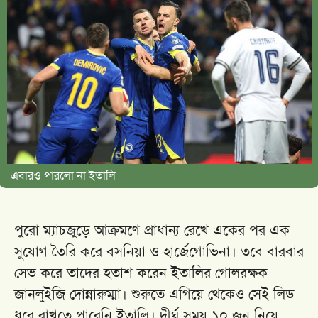
এবারও পারলো না ইতালি
পুরো ম্যাচজুড়ে আক্রমণে প্রাধান্য রেখে একের পর এক
সুযোগ তৈরি করে
বসনিয়া ও হার্জেগোভিনা
। তবে বারবার
সেভ করে তাদের হতাশ করেন ইতালির গোলরক্ষক
জানলুইজি দোন্নারুম্মা
। শুরুতে এগিয়ে থেকেও সেই লিড
ধরে রাখতে পারেনি
ইতালি
। দীর্ঘ সময় ১০ জন নিয়ে