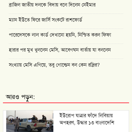
ব্রাজিল জাতীয় দলকে বিদায় বলে দিলেন নেইমার
ম্যান ইউতে ফিরে জার্সি সংকটে রাশফোর্ড
পারেদেসকে লাল কার্ড দেখানো হয়নি, নিশ্চিত করল ফিফা
হারার পর মুখ খুললেন মেসি, আবেগঘন বার্তায় যা বললেন
সংখ্যায় মেসি এগিয়ে, তবু গোল্ডেন বল কেন রদ্রির?
আরও পড়ুন:
ইউরোপ যাত্রার ফাঁদে লিবিয়ায়
অপহরণ, উদ্ধার ১৩ বাংলাদেশি