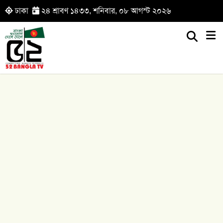
ঢাকা
২৪ শ্রাবণ ১৪৩৩, শনিবার, ০৮ আগস্ট ২০২৬