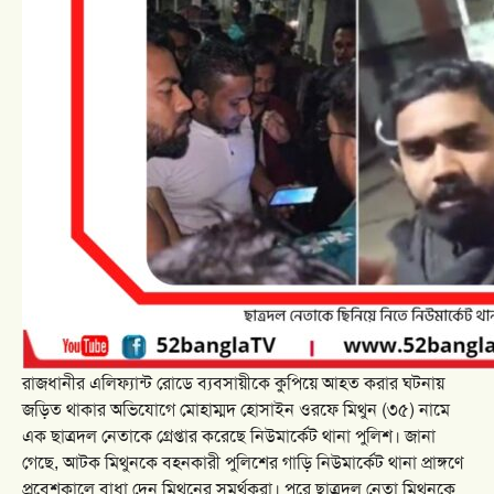
রাজধানীর এলিফ্যান্ট রোডে ব্যবসায়ীকে কুপিয়ে আহত করার ঘটনায়
জড়িত থাকার অভিযোগে মোহাম্মদ হোসাইন ওরফে মিথুন (৩৫) নামে
এক ছাত্রদল নেতাকে গ্রেপ্তার করেছে নিউমার্কেট থানা পুলিশ। জানা
গেছে, আটক মিথুনকে বহনকারী পুলিশের গাড়ি নিউমার্কেট থানা প্রাঙ্গণে
প্রবেশকালে বাধা দেন মিথুনের সমর্থকরা। পরে ছাত্রদল নেতা মিথুনকে