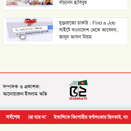
বাঁচলেন হাবিবুর
যুক্তরাজ্যে চাকরি : Find a Job
সাইটে বাংলাদেশ থেকে আবেদন,
জানুন আসল নিয়ম
সম্পাদক ও প্রকাশক:
আনোয়ারুল ইসলাম অভি
সর্বশেষ
য়, নম্বর দেওয়া যায় না’
ইতালিতে কিশোরীর স্বর্ণালংকার ছিনতাই, বাংলাদেশিদে
© ২০২৬ | সর্বসত্ব ® সংরক্ষিত