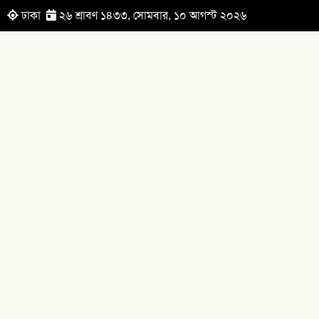
ঢাকা
২৬ শ্রাবণ ১৪৩৩, সোমবার, ১০ আগস্ট ২০২৬