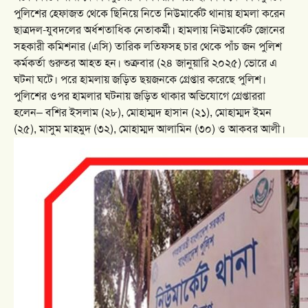
পুলিশের হেফাজত থেকে ছিনিয়ে নিতে নিউমার্কেট থানায় হামলা করেন
ছাত্রদল-যুবদলের অর্ধশতাধিক নেতাকর্মী। হামলায় নিউমার্কেট জোনের
সহকারী কমিশনার (এসি) তারিক লতিফসহ চার থেকে পাঁচ জন পুলিশ
কর্মকর্তা গুরুতর আহত হন। শুক্রবার (২৪ জানুয়ারি ২০২৫) ভোরে এ
ঘটনা ঘটে। পরে হামলায় জড়িত ছয়জনকে গ্রেপ্তার করেছে পুলিশ।
পুলিশের ওপর হামলার ঘটনায় জড়িত থাকার অভিযোগে গ্রেপ্তাররা
হলেন– বশির ইসলাম (২৮), মোহাম্মদ হাসান (২১), মোহাম্মদ ইমন
(২৫), মাসুম মাহমুদ (৩২), মোহাম্মদ আলামিন (৩০) ও আকবর আলী।