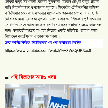
চৌধুরী বাবুর সহধর্মিনী রেবেকা সুলতানা। আহাদ চৌধুরী বাবুর গ্রামের
বাড়ি বিয়ানীবাজার উপজেলার দুবাগে। সিলেটের চৌকিদেখির বাসিন্দা
কাউন্সিলার রেবেকা সুলতানার মায়ের নাম আনহার বেগম। বাবা হাজি
মোবারক মিয়া। রেবেকা সুলতানা পেশায় একজন শিক্ষক । পূর্ব লন্ডনের
সোয়ানলি সেকেন্ডারি সহ প্রাথমিক বিদ্যালয়ের গভর্নিং বডিতে কাজ সহ
নানা ভলান্টরী কাজের মাধ্যমে নিজের একটি পজিটিভ জায়গা করে
নিয়েছেন কাউন্সিলার রেবেকা সুলতানা ।
লন্ডনে স্থানীয় নির্বাচনে ‘বিয়ানীবাজার’-এর ৯জন কাউন্সিলার নির্বাচিত
https://www.youtube.com/watch?v=3VdOjGK3ec8
এই বিভাগের আরও খবর