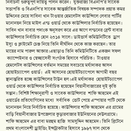
নির্বাচনী গুরুত্বপূর্ণ দায়িত্ব পালন করেন।
যুক্তরাজ্য বিএনপি’র সাবেক
সভাপতি ও বিএনপি’র সাবেক আন্তর্জাতিক বিষয়ক সম্পাদক প্রয়াত কমর
উদ্দিনের মেয়ে সাবিনা খান টাওয়ার হেমলেটস কাউন্সিলে লেবার পার্টির
মনোনয়ন নিয়ে মাইল এন্ড ওয়ার্ড থেকে কাউন্সিলার নির্বাচিত হয়েছেন।
সাবিন খান বাবার পদাংক অনুসরণ করে এর আগে লন্ডনের ব্রেন্ট বাবার
কাউন্সিলার নির্বাচিত হোন ২০১৪ সালে। ডাইভার্স কমিউনিটিতে ড্রাগ
ইস্যু ও ক্লাইমেট চেঞ্জ নিয়ে তিনি দীর্ঘদিন থেকে কাজ করছেন। তার
মায়ের নাম পারুল আক্তার।এছাড়াও তিনি কমিউনিটিতে একজন সফল
ক্যাম্পেইনার ও স্বেচ্ছাসেবী সংগঠক হিসাবে পরিচিত।
টাওয়ার
হেমলেটস কাউন্সিলের বর্তমান সময়ের সবচেয়ে মর্যাদাকর আসন
হোয়াইচ্যাপেল ওয়ার্ড। এই আসনের হোয়াইটচ্যাপেলে আগামী বছর
স্থানান্তরিত হচ্ছে কাউন্সিলের টাউন হল।এই মর্যাদাকর হোয়াইটচ্যাপেল
ওয়ার্ড থেকে কাউন্সিলর নির্বাচিত হয়েছেন বিয়ানীবাজারের দুই কৃতি
সন্তান। বিশিষ্ট শিক্ষানুরাগী ও সাবেক কাউন্সিলার শাফি আহমেদ এই
ওয়ার্ডের প্রতিযোগিদের মধ্যে সর্বাধিক ভোট পেয়ে এস্পায়ার পাটি থেকে
মনোনয়ন নিয়ে নির্বাচিত হয়েছে। কাউন্সিলার শাফি আহমেদ এর গ্রামের
বাড়ি বিয়ানীবাজার উপজেলার কুড়ারবাজার ইউনিয়নের দেউলগ্রামে।
শাফি আহমেদ এর বাবা মরহুম হাজি সামসুদ্দিন আহমেদ। তিনি ব্রিটেনে
প্রথম বাংলাদেশী ড্রাইভিং ইন্সট্রাকটার হিসাবে ১৯৬৭ সাল থেকে