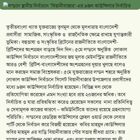
তৃতীয়বাংলা খ্যাত যুক্তরাজ্যে তৃণমূল থেকে মূলধারায় বাংলাদেশী
প্রবাসীরা সামাজিক, সাংস্কৃতিক ও রাজনৈতিক ক্ষেত্রে রাখছে যুগান্তকারী
ভূমিকা। বহুভাষা ও সংস্কৃতির ব্রিটেনের রাজনীতিতে বাংলাদেশী-
ব্রিটিশদের অংশগ্রহন বাড়ছে দিন দিন। ৫মে লন্ডনে অনুষ্ঠিত লোকাল
কাউন্সিল নির্বাচনে বাংলাদেশীদের জয় মূলত মেইনস্ট্রিম রাজনীতিতে
আরও বেশী ব্রিটিশ-বাংলাদেশীদের অংশগ্রহনের দুয়ার খুলছে বলেও
মনে করছেন সমাজ বিশ্লেষকরা। ৫মে যুক্তরাজ্যের লন্ডন শহরে অনুষ্ঠিত
লোকাল কাউন্সিল নির্বাচনে সিলেট বিয়ানীবাজার উপজেলার প্রবাসীদের
মধ্যে ৯জন কাউন্সিলার নির্বাচিত হয়েছেন। বিভিন্ন দল থেকে
প্রতিযোগিতা করেছেন এমন সংখ্যা হবে প্রায় ২০জনের অধিক। তবে
নির্বাচিত ও যারা প্রতিদ্বন্ধিতা করেও হেরেছেন সকলের নানা প্রতিনিধিত্ব
ও সেবামূলক কাজের কারণে – কমিউনিটিতে তাদের রয়েছে গ্রহনযোগ্য
পরিচিতি।
লন্ডনের রেডব্রিজ কাউন্সিলের ক্লেহল ওয়ার্ড থেকে লেবার
পার্টি থেকে নির্বাচন করে বিজয়ী হয়েছেন কবির মাহমুদ।কাউন্সিলার
কবির মাহমুদ এর বাড়ি বিয়ানীবাজার পৌর সভার শ্রীধরা গ্রামে। তার
মায়ের নাম আজিজুন নেছা খাতুন এবং বাবা মরহুম আকমল আ লী