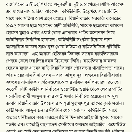
বাঙালিদের ড্রাইভিং শিখাতে অনুকরণীয় দৃষ্টান্ত রেখেছেন।শাফি আহমেদ
এর মায়ের নাম রেজিয়া আহমেদ। কমিউনিটির উল্লেখযোগ্য চ্যারিটির
সাথে তার সক্রিয় অংশ গ্রহন রয়েছে।
বিয়ানীবাজার সরকারী কলেজের
১৯৯৫ সালের ছাত্র সংসদের শ্রেণী প্রতিনিধি, সাবেক ছাত্রনেতা কামরুল
হোসেন মুন্নাও একই ওয়ার্ড থেকে এস্পায়ার পাটির মনোনয়ন নিয়ে
কাউন্সিলার নির্বাচিত হয়েছেন। কমিউনিটি সংগঠক হিসাবে নানা
আলোকিত কাজের সাথে যুক্ত থেকে ইতিমধ্যে কমিউনিটিতে পরিচিতি
লাভ করেছেন। এই আসনে হেভিয়েট তিনজন সাবেক কাউন্সিলারকে
পেছনে ফেলে জয় দিয়ে চমক দিয়েছেন তিনি। কাউন্সিলার কামরুল
হোসেন মুন্নার গ্রামের বাড়ি বিয়ানীবাজার পৌরসভার খাসাড়িপাড়া গ্রামে।
তার মায়ের নাম রীনা বেগম – বাবা আব্দুল নূর। লন্ডনের বিয়ানীবাজার
অঞ্চলের সামাজিক সংগঠনগুলোতে তার সক্রিয় কর্ম পদচারণা রয়েছে।
কভেন্ট্রী সিটি কাউন্সিল নির্বাচনে ওয়েস্টউড ওয়ার্ড থেকে লেবার পার্টির
মনোনীত প্রার্থী আব্দুল জব্বার কাউন্সিলার নির্বাচিত হয়েছেন। আব্দুল
জব্বার বিয়ানীবাজার উপজেলার আঙ্গুরা মুহাম্মদপুর গ্রামের কৃতি সন্তান।
কাউন্সিলার আব্দুল জব্বার দীর্ঘদিন থেকে লোকাল কমিউনিটির সাথে
অত্যন্ত ঘনিষ্টভাবে কাজ করছেন।তিনি ফিনহাম প্রাইমারী স্কুলের সাবেক
গভর্ণর এবং কভেন্ট্রি বাংলাদেশ সেন্টারের অন্যতম ডাইরেক্টর। ওয়েস্টউড
ওয়ার্ড এর মোট তের হাজার ভোটারের মধ্যে মাত্র তিনটি বাঙালি পরিবার