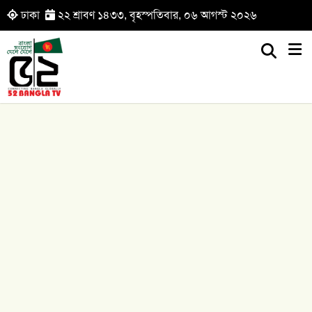
ঢাকা
২২ শ্রাবণ ১৪৩৩, বৃহস্পতিবার, ০৬ আগস্ট ২০২৬