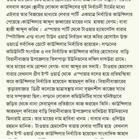
বসবাস করেন।স্থানীয় লোকাল কাউন্সিলের দুই নির্বাচনী টার্মের মধ্যে
এইবার তার বিজয়ের মাধ্যমে লেবার পার্টি একমাত্র নির্বাচিত কাউন্সিলার
পেয়েছে।কাউন্সিলার আব্দুল জব্বারের মায়ের নাম হাফছা বেগম। বাবা
হাজী আব্দুল করিম ।
এস্পায়ার পার্টি থেকে টাওয়ার হ্যামলেটস বারার
স্পিটাফিল্ড এন্ড বাংলা টাউন ওয়ার্ড নির্বাচন করে কবির হোসাইন উক্ত
ওয়ার্ডে সর্বাধিক ভোটে কাউন্সিলার নির্বাচিত হয়েছেন। লন্ডনের
কমিউনিটি সংগঠক ও নব নির্বাচিত কাউন্সিলার কবির হোসেনের বাড়ি
বিয়ানীবাজার উপজেলার তিলপাড়া ইউনিয়নের দক্ষিণ দাসউরা গ্রামে।
তার মায়ের নাম রোশনা বেগম- বাবা আব্দুর রব সদাই।
টাওয়ার হেমলেস
বারার বেথনাল গ্রীণ ইস্ট ওয়ার্ড থেকে এস্পায়ার দলের হয়ে প্রতিদ্বন্দ্বিতা
করে কাউন্সিলার নির্বাচিত হয়েছেন আহমদুল কবির। বিয়ানীবাজারের
কুড়ারবাজার ডিগ্রী কলেজে ছাত্রাবস্থায় নানা সৃজনশীল কাজের সাথে
তার সম্পৃক্ততা ছিল। লন্ডনে লোকাল কমিউনিটির সাথে ঘনিষ্টভাবে
জড়িত থেকে নানা সেবামূলক প্রতিষ্ঠানে কাজ করছেন তিনি। কাউন্সিলার
আহমদুল কবিরের বাড়ি বিয়ানীবাজার উপজেলার মাথিউরা ইউনিয়নের
মিনারাই গ্রামে। তার মায়ের নাম হাবিবা খানম । বাবার নাম- ওলিউর
রহমান মানিক।
টাওয়ার হেমলেটস বারায় লেবার পার্টির হয়ে বেথনাল
গ্রীণ ইস্ট ওয়ার্ড থেকে কাউন্সিলার নির্বাচিত হয়েছেন সাংবাদিক আহাদ