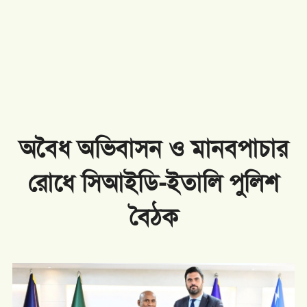
অবৈধ অভিবাসন ও মানবপাচার
রোধে সিআইডি-ইতালি পুলিশ
বৈঠক