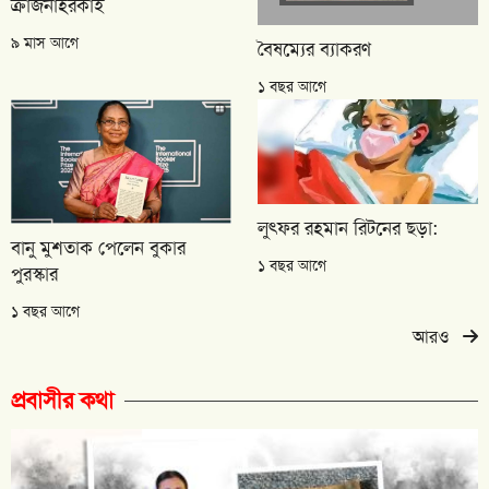
ক্রাজনাহরকাই
৯ মাস আগে
বৈষম্যের ব্যাকরণ
১ বছর আগে
লুৎফর রহমান রিটনের ছড়া:
বানু মুশতাক পেলেন বুকার
১ বছর আগে
পুরস্কার
১ বছর আগে
আরও
প্রবাসীর কথা