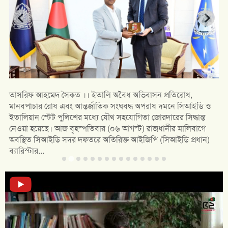
তাসরিফ আহমেদ সৈকত ।। ইতালি অবৈধ অভিবাসন প্রতিরোধ,
মানবপাচার রোধ এবং আন্তর্জাতিক সংঘবদ্ধ অপরাধ দমনে সিআইডি ও
ইতালিয়ান স্টেট পুলিশের মধ্যে যৌথ সহযোগিতা জোরদারের সিদ্ধান্ত
নেওয়া হয়েছে। আজ বৃহস্পতিবার (০৬ আগস্ট) রাজধানীর মালিবাগে
অবস্থিত সিআইডি সদর দফতরে অতিরিক্ত আইজিপি (সিআইডি প্রধান)
ব্যারিস্টার...