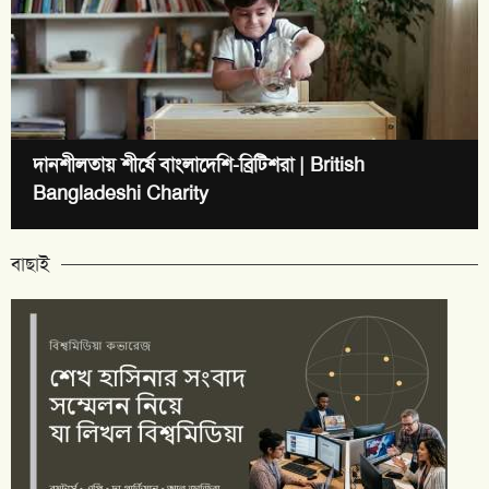
দানশীলতায় শীর্ষে বাংলাদেশি-ব্রিটিশরা | British
Bangladeshi Charity
বাছাই