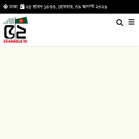
ঢাকা
২৫ শ্রাবণ ১৪৩৩, রোববার, ০৯ আগস্ট ২০২৬