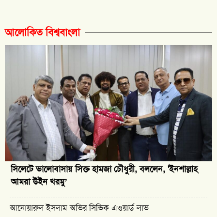
আলোকিত বিশ্ববাংলা
সিলেটে ভালোবাসায় সিক্ত হামজা চৌধুরী, বললেন, 'ইনশাল্লাহ
আমরা উইন খরমু’
আনোয়ারুল ইসলাম অভির সিভিক এওয়ার্ড লাভ