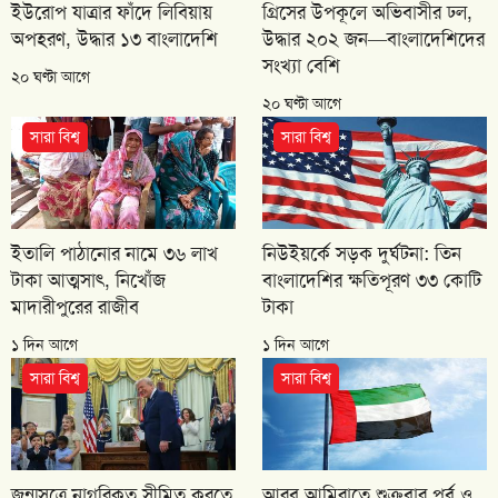
ইউরোপ যাত্রার ফাঁদে লিবিয়ায়
গ্রিসের উপকূলে অভিবাসীর ঢল,
অপহরণ, উদ্ধার ১৩ বাংলাদেশি
উদ্ধার ২০২ জন—বাংলাদেশিদের
সংখ্যা বেশি
২০ ঘণ্টা আগে
২০ ঘণ্টা আগে
সারা বিশ্ব
সারা বিশ্ব
ইতালি পাঠানোর নামে ৩৬ লাখ
নিউইয়র্কে সড়ক দুর্ঘটনা: তিন
টাকা আত্মসাৎ, নিখোঁজ
বাংলাদেশির ক্ষতিপূরণ ৩৩ কোটি
মাদারীপুরের রাজীব
টাকা
১ দিন আগে
১ দিন আগে
সারা বিশ্ব
সারা বিশ্ব
জন্মসূত্রে নাগরিকত্ব সীমিত করতে
আরব আমিরাতে শুক্রবার পূর্ব ও