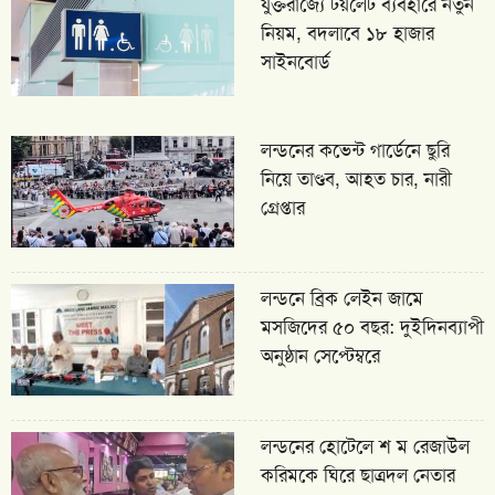
যুক্তরাজ্যে টয়লেট ব্যবহারে নতুন
নিয়ম, বদলাবে ১৮ হাজার
সাইনবোর্ড
লন্ডনের কভেন্ট গার্ডেনে ছুরি
নিয়ে তাণ্ডব, আহত চার, নারী
গ্রেপ্তার
লন্ডনে ব্রিক লেইন জামে
মসজিদের ৫০ বছর: দুইদিনব্যাপী
অনুষ্ঠান সেপ্টেম্বরে
লন্ডনের হোটেলে শ ম রেজাউল
করিমকে ঘিরে ছাত্রদল নেতার