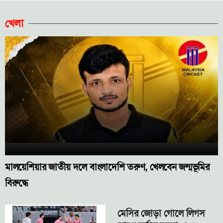
খেলা
মালয়েশিয়ার জাতীয় দলে বাংলাদেশি তরুণ, খেলবেন জন্মভূমির
বিরুদ্ধে
মেসির জোড়া গোলে লিগস