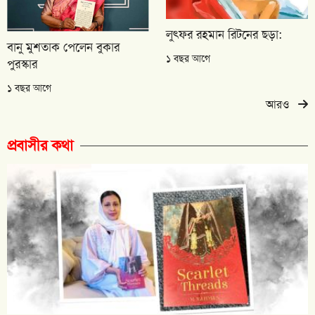
লুৎফর রহমান রিটনের ছড়া:
বানু মুশতাক পেলেন বুকার
১ বছর আগে
পুরস্কার
১ বছর আগে
আরও
প্রবাসীর কথা