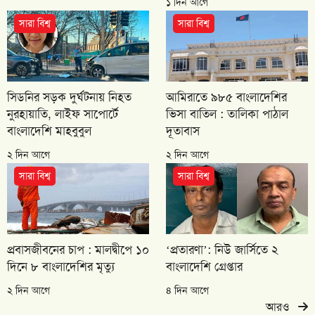
১ দিন আগে
সারা বিশ্ব
সারা বিশ্ব
সিডনির সড়ক দুর্ঘটনায় নিহত
আমিরাতে ৯৮৫ বাংলাদেশির
নুরহায়াতি, লাইফ সাপোর্টে
ভিসা বাতিল : তালিকা পাঠাল
বাংলাদেশি মাহবুবুল
দূতাবাস
২ দিন আগে
২ দিন আগে
সারা বিশ্ব
সারা বিশ্ব
প্রবাসজীবনের চাপ : মালদ্বীপে ১০
‘প্রতারণা’: নিউ জার্সিতে ২
দিনে ৮ বাংলাদেশির মৃত্যু
বাংলাদেশি গ্রেপ্তার
২ দিন আগে
৪ দিন আগে
আরও