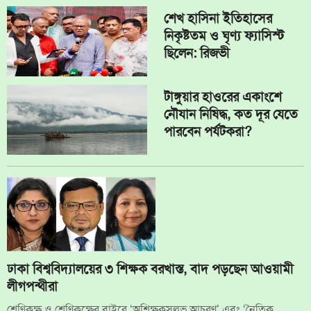
শেখ হাসিনা ইতিহাসের
নিকৃষ্টতম ও ঘৃণ্য ফ্যাসিস্ট
ছিলেন: রিজভী
টাঙ্গুয়ার হাওরের একাংশে
নৌযান নিষিদ্ধ, কত দূর যেতে
পারবেন পর্যটকরা?
ঢাকা বিশ্ববিদ্যালয়ের ৩ শিক্ষক বরখাস্ত, বাদ পড়ছেন আওয়ামী
লীগপন্থীরা
শ্রেণিকক্ষ ও শ্রেণিকক্ষের বাইরে ‘অশিক্ষকসুলভ আচরণ’ এবং ‘নৈতিক