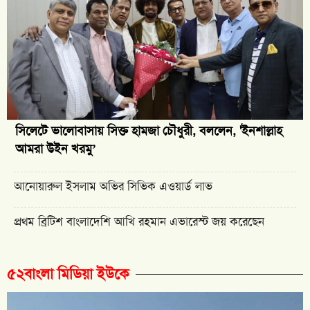
সিলেটে ভালোবাসায় সিক্ত হামজা চৌধুরী, বললেন, 'ইনশাল্লাহ
আমরা উইন খরমু’
আনোয়ারুল ইসলাম অভির সিভিক এওয়ার্ড লাভ
প্রথম ব্রিটিশ বাংলাদেশি আখি রহমান এভারেস্ট জয় করেছেন
৫২বাংলা মিডিয়া ইউকে