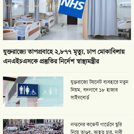
যুক্তরাজ্যে তাপপ্রবাহে ২,৮৭৭ মৃত্যু, চাপ মোকাবিলায়
এনএইচএসকে প্রস্তুতির নির্দেশ স্বাস্থ্যমন্ত্রীর
যুক্তরাজ্যে টয়লেট ব্যবহারে নতুন
নিয়ম, বদলাবে ১৮ হাজার
সাইনবোর্ড
লন্ডনের কভেন্ট গার্ডেনে ছুরি
নিয়ে তাণ্ডব, আহত চার, নারী