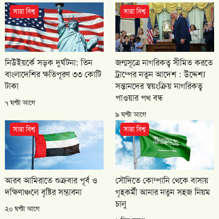
সারা বিশ্ব
সারা বিশ্ব
নিউইয়র্কে সড়ক দুর্ঘটনা: তিন
জন্মসূত্রে নাগরিকত্ব সীমিত করতে
বাংলাদেশির ক্ষতিপূরণ ৩৩ কোটি
ট্রাম্পের নতুন আদেশ : উদ্দেশ্য
টাকা
সন্তানদের স্বয়ংক্রিয় নাগরিকত্ব
পাওয়ার পথ বন্ধ
৭ ঘণ্টা আগে
৯ ঘণ্টা আগে
সারা বিশ্ব
সারা বিশ্ব
আরব আমিরাতে শুক্রবার পূর্ব ও
সৌদিতে কোম্পানি থেকে বাসায়
দক্ষিণাঞ্চলে বৃষ্টির সম্ভাবনা
গৃহকর্মী আনার নতুন সহজ নিয়ম
চালু
২০ ঘণ্টা আগে