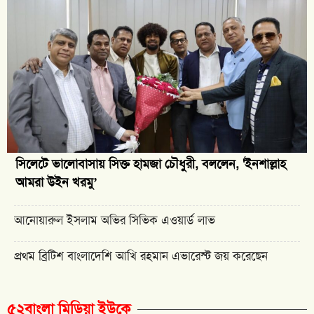
সিলেটে ভালোবাসায় সিক্ত হামজা চৌধুরী, বললেন, 'ইনশাল্লাহ
আমরা উইন খরমু’
আনোয়ারুল ইসলাম অভির সিভিক এওয়ার্ড লাভ
প্রথম ব্রিটিশ বাংলাদেশি আখি রহমান এভারেস্ট জয় করেছেন
৫২বাংলা মিডিয়া ইউকে