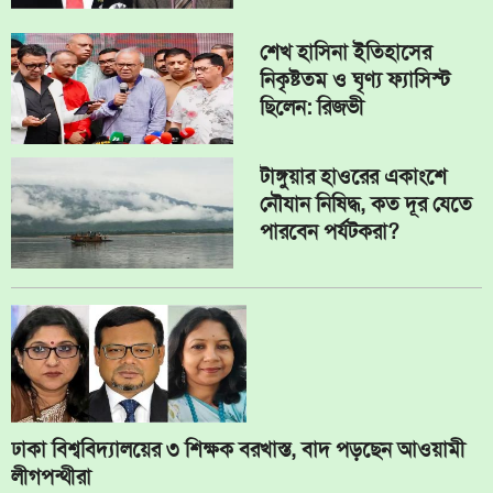
শেখ হাসিনা ইতিহাসের
নিকৃষ্টতম ও ঘৃণ্য ফ্যাসিস্ট
ছিলেন: রিজভী
টাঙ্গুয়ার হাওরের একাংশে
নৌযান নিষিদ্ধ, কত দূর যেতে
পারবেন পর্যটকরা?
ঢাকা বিশ্ববিদ্যালয়ের ৩ শিক্ষক বরখাস্ত, বাদ পড়ছেন আওয়ামী
লীগপন্থীরা