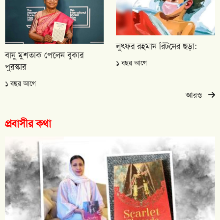
লুৎফর রহমান রিটনের ছড়া:
বানু মুশতাক পেলেন বুকার
১ বছর আগে
পুরস্কার
১ বছর আগে
আরও
প্রবাসীর কথা