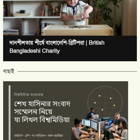
দানশীলতায় শীর্ষে বাংলাদেশি-ব্রিটিশরা | British
Bangladeshi Charity
বাছাই