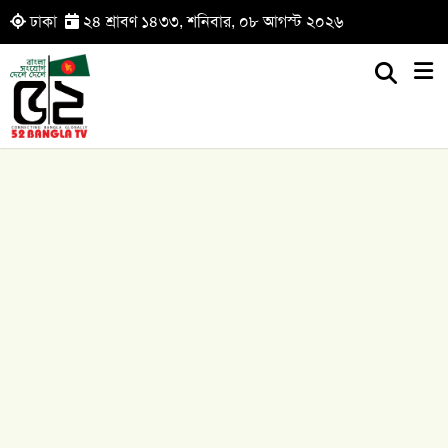
ঢাকা
২৪ শ্রাবণ ১৪৩৩, শনিবার, ০৮ আগস্ট ২০২৬