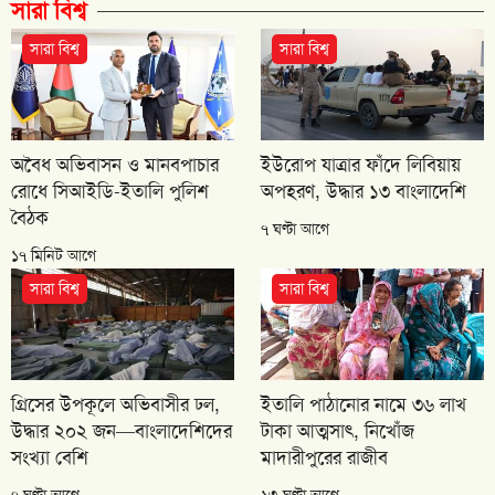
সারা বিশ্ব
সারা বিশ্ব
সারা বিশ্ব
অবৈধ অভিবাসন ও মানবপাচার
ইউরোপ যাত্রার ফাঁদে লিবিয়ায়
রোধে সিআইডি-ইতালি পুলিশ
অপহরণ, উদ্ধার ১৩ বাংলাদেশি
বৈঠক
৭ ঘণ্টা আগে
১৭ মিনিট আগে
সারা বিশ্ব
সারা বিশ্ব
গ্রিসের উপকূলে অভিবাসীর ঢল,
ইতালি পাঠানোর নামে ৩৬ লাখ
উদ্ধার ২০২ জন—বাংলাদেশিদের
টাকা আত্মসাৎ, নিখোঁজ
সংখ্যা বেশি
মাদারীপুরের রাজীব
৭ ঘণ্টা আগে
১৩ ঘণ্টা আগে