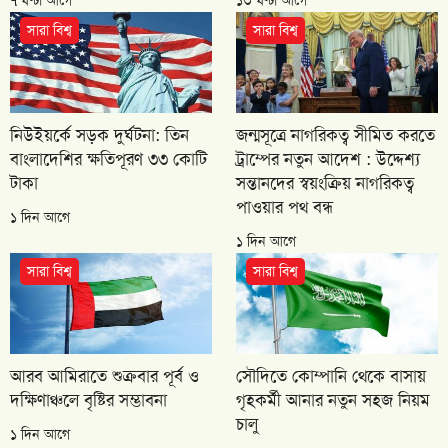
সারা বিশ্ব
সারা বিশ্ব
নিউইয়র্কে সড়ক দুর্ঘটনা: তিন
জন্মসূত্রে নাগরিকত্ব সীমিত করতে
বাংলাদেশির ক্ষতিপূরণ ৩৩ কোটি
ট্রাম্পের নতুন আদেশ : উদ্দেশ্য
টাকা
সন্তানদের স্বয়ংক্রিয় নাগরিকত্ব
পাওয়ার পথ বন্ধ
১ দিন আগে
১ দিন আগে
সারা বিশ্ব
সারা বিশ্ব
আরব আমিরাতে শুক্রবার পূর্ব ও
সৌদিতে কোম্পানি থেকে বাসায়
দক্ষিণাঞ্চলে বৃষ্টির সম্ভাবনা
গৃহকর্মী আনার নতুন সহজ নিয়ম
চালু
১ দিন আগে