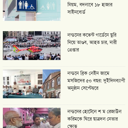
নিয়ম, বদলাবে ১৮ হাজার
সাইনবোর্ড
লন্ডনের কভেন্ট গার্ডেনে ছুরি
নিয়ে তাণ্ডব, আহত চার, নারী
গ্রেপ্তার
লন্ডনে ব্রিক লেইন জামে
মসজিদের ৫০ বছর: দুইদিনব্যাপী
অনুষ্ঠান সেপ্টেম্বরে
লন্ডনের হোটেলে শ ম রেজাউল
করিমকে ঘিরে ছাত্রদল নেতার
ক্ষোভ