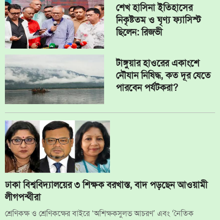
শেখ হাসিনা ইতিহাসের
নিকৃষ্টতম ও ঘৃণ্য ফ্যাসিস্ট
ছিলেন: রিজভী
টাঙ্গুয়ার হাওরের একাংশে
নৌযান নিষিদ্ধ, কত দূর যেতে
পারবেন পর্যটকরা?
ঢাকা বিশ্ববিদ্যালয়ের ৩ শিক্ষক বরখাস্ত, বাদ পড়ছেন আওয়ামী
লীগপন্থীরা
শ্রেণিকক্ষ ও শ্রেণিকক্ষের বাইরে ‘অশিক্ষকসুলভ আচরণ’ এবং ‘নৈতিক