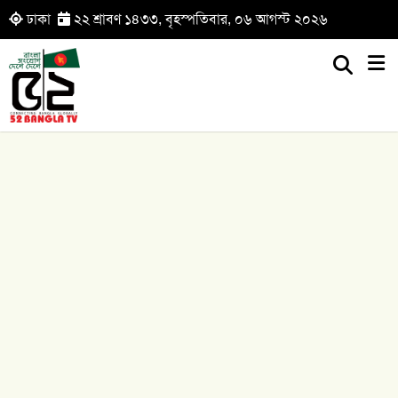
ঢাকা
২২ শ্রাবণ ১৪৩৩, বৃহস্পতিবার, ০৬ আগস্ট ২০২৬