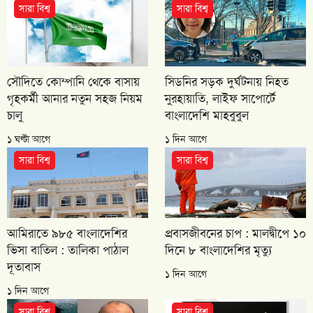
সারা বিশ্ব
সারা বিশ্ব
সৌদিতে কোম্পানি থেকে বাসায়
সিডনির সড়ক দুর্ঘটনায় নিহত
গৃহকর্মী আনার নতুন সহজ নিয়ম
নুরহায়াতি, লাইফ সাপোর্টে
চালু
বাংলাদেশি মাহবুবুল
১ ঘণ্টা আগে
১ দিন আগে
সারা বিশ্ব
সারা বিশ্ব
আমিরাতে ৯৮৫ বাংলাদেশির
প্রবাসজীবনের চাপ : মালদ্বীপে ১০
ভিসা বাতিল : তালিকা পাঠাল
দিনে ৮ বাংলাদেশির মৃত্যু
দূতাবাস
১ দিন আগে
১ দিন আগে
সারা বিশ্ব
সারা বিশ্ব