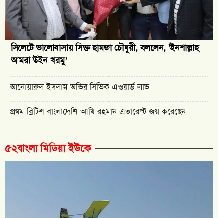
সিলেটে ভালোবাসায় সিক্ত হামজা চৌধুরী, বললেন, 'ইনশাল্লাহ
আমরা উইন খরমু’
আনোয়ারুল ইসলাম অভির সিভিক এওয়ার্ড লাভ
প্রথম ব্রিটিশ বাংলাদেশি আখি রহমান এভারেস্ট জয় করেছেন
৫২বাংলা মিডিয়া ইউকে