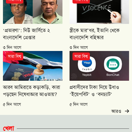
‘প্রতারণা’: নিউ জার্সিতে ২
স্ত্রীকে মার*ধর, ইতালি থেকে
বাংলাদেশি গ্রেপ্তার
বাংলাদেশি বহিস্কার
৩ দিন আগে
৩ দিন আগে
সারা বিশ্ব
সারা বিশ্ব
আরব আমিরাতে কড়াকড়ি, কারা
প্রবাসীদের টাকা নিয়ে উধাও
পড়ছেন নিষেধাজ্ঞার আওতায়?
‘ইয়েপবিট’ ও ‘বনচ্যাট’
৫ দিন আগে
৫ দিন আগে
আরও
খেলা