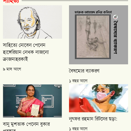
সাহিত্য
সাহিত্যে নোবেল পেলেন
হাঙ্গেরিয়ান লেখক লাজলো
ক্রাজনাহরকাই
৯ মাস আগে
বৈষম্যের ব্যাকরণ
১ বছর আগে
লুৎফর রহমান রিটনের ছড়া:
বানু মুশতাক পেলেন বুকার
১ বছর আগে