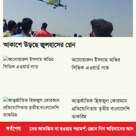
আকাশে উড়ছে জুলহাসের প্লেন
আনোয়ারুল ইসলাম অভির
সিভিক এওয়ার্ড লাভ
আন্তর্জাতিক হিফজুল কোরআন
প্রতিযোগিতায় তৃতীয় বাংলাদেশি
তাকরিম
সর্বশেষ
 আতঙ্কিত না হওয়ার পরামর্শ: জেনে নিন অভিযানের আসল কারণ ও আইনি নিয়ম