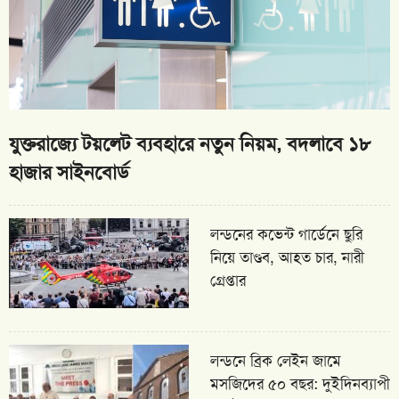
যুক্তরাজ্যে টয়লেট ব্যবহারে নতুন নিয়ম, বদলাবে ১৮
হাজার সাইনবোর্ড
লন্ডনের কভেন্ট গার্ডেনে ছুরি
নিয়ে তাণ্ডব, আহত চার, নারী
গ্রেপ্তার
লন্ডনে ব্রিক লেইন জামে
মসজিদের ৫০ বছর: দুইদিনব্যাপী