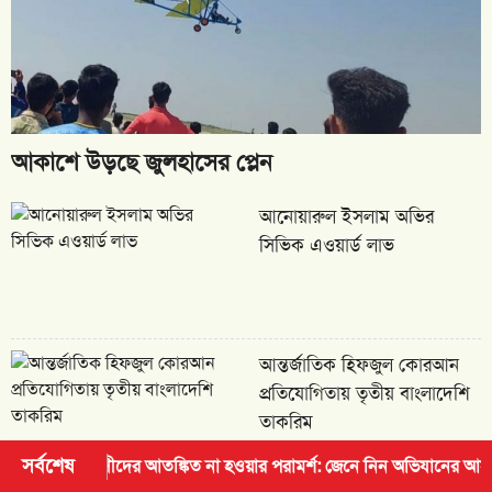
আকাশে উড়ছে জুলহাসের প্লেন
আনোয়ারুল ইসলাম অভির
সিভিক এওয়ার্ড লাভ
আন্তর্জাতিক হিফজুল কোরআন
প্রতিযোগিতায় তৃতীয় বাংলাদেশি
তাকরিম
সর্বশেষ
র আতঙ্কিত না হওয়ার পরামর্শ: জেনে নিন অভিযানের আসল কারণ ও আইনি নিয়