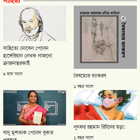
সাহিত্য
সাহিত্যে নোবেল পেলেন
হাঙ্গেরিয়ান লেখক লাজলো
ক্রাজনাহরকাই
৯ মাস আগে
বৈষম্যের ব্যাকরণ
১ বছর আগে
লুৎফর রহমান রিটনের ছড়া:
বানু মুশতাক পেলেন বুকার
১ বছর আগে