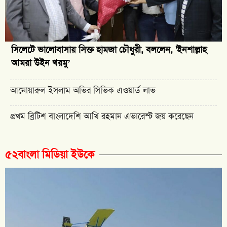
সিলেটে ভালোবাসায় সিক্ত হামজা চৌধুরী, বললেন, 'ইনশাল্লাহ
আমরা উইন খরমু’
আনোয়ারুল ইসলাম অভির সিভিক এওয়ার্ড লাভ
প্রথম ব্রিটিশ বাংলাদেশি আখি রহমান এভারেস্ট জয় করেছেন
৫২বাংলা মিডিয়া ইউকে