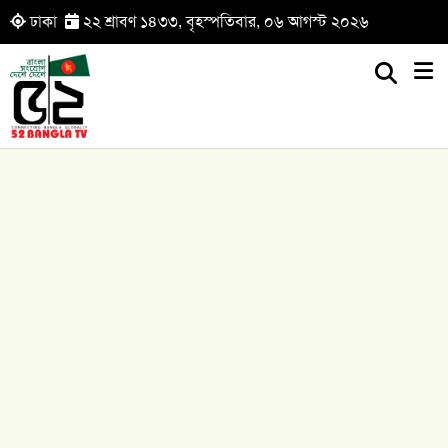
ঢাকা
২২ শ্রাবণ ১৪৩৩, বৃহস্পতিবার, ০৬ আগস্ট ২০২৬