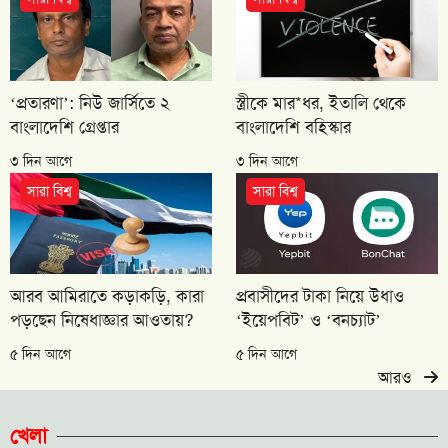
‘প্রতারণা’: নিউ জার্সিতে ২
স্ত্রীকে মার*ধর, ইতালি থেকে
বাংলাদেশি গ্রেপ্তার
বাংলাদেশি বহিস্কার
৩ দিন আগে
৩ দিন আগে
সারা বিশ্ব
সারা বিশ্ব
আরব আমিরাতে কড়াকড়ি, কারা
প্রবাসীদের টাকা নিয়ে উধাও
পড়ছেন নিষেধাজ্ঞার আওতায়?
‘ইয়েপবিট’ ও ‘বনচ্যাট’
৫ দিন আগে
৫ দিন আগে
আরও
খেলা