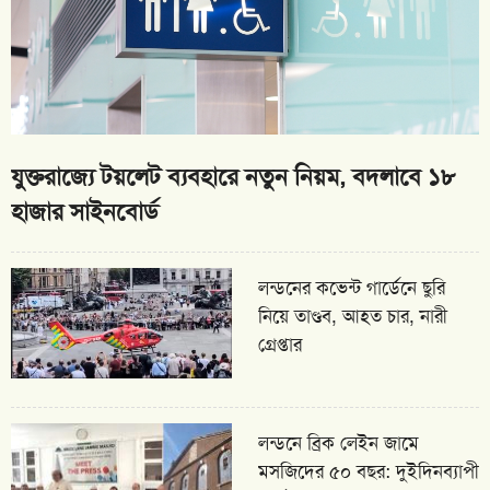
যুক্তরাজ্যে টয়লেট ব্যবহারে নতুন নিয়ম, বদলাবে ১৮
হাজার সাইনবোর্ড
লন্ডনের কভেন্ট গার্ডেনে ছুরি
নিয়ে তাণ্ডব, আহত চার, নারী
গ্রেপ্তার
লন্ডনে ব্রিক লেইন জামে
মসজিদের ৫০ বছর: দুইদিনব্যাপী