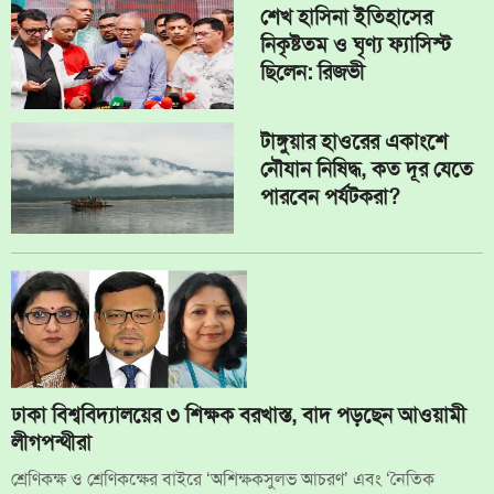
শেখ হাসিনা ইতিহাসের
নিকৃষ্টতম ও ঘৃণ্য ফ্যাসিস্ট
ছিলেন: রিজভী
টাঙ্গুয়ার হাওরের একাংশে
নৌযান নিষিদ্ধ, কত দূর যেতে
পারবেন পর্যটকরা?
ঢাকা বিশ্ববিদ্যালয়ের ৩ শিক্ষক বরখাস্ত, বাদ পড়ছেন আওয়ামী
লীগপন্থীরা
শ্রেণিকক্ষ ও শ্রেণিকক্ষের বাইরে ‘অশিক্ষকসুলভ আচরণ’ এবং ‘নৈতিক