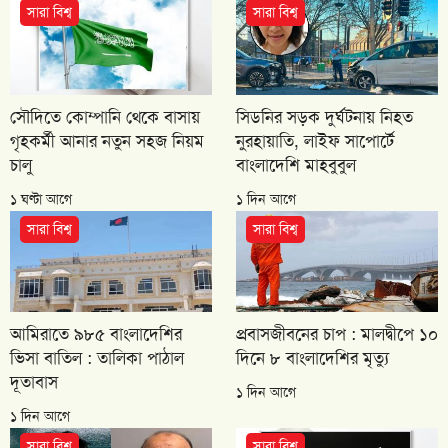
সারা বিশ্ব
সারা বিশ্ব
সৌদিতে কোম্পানি থেকে বাসায়
সিডনির সড়ক দুর্ঘটনায় নিহত
গৃহকর্মী আনার নতুন সহজ নিয়ম
নুরহায়াতি, লাইফ সাপোর্টে
চালু
বাংলাদেশি মাহবুবুল
১ ঘণ্টা আগে
১ দিন আগে
সারা বিশ্ব
সারা বিশ্ব
আমিরাতে ৯৮৫ বাংলাদেশির
প্রবাসজীবনের চাপ : মালদ্বীপে ১০
ভিসা বাতিল : তালিকা পাঠাল
দিনে ৮ বাংলাদেশির মৃত্যু
দূতাবাস
১ দিন আগে
১ দিন আগে
সারা বিশ্ব
সারা বিশ্ব