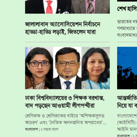
শেখ হাসিন
ভারতের নয়া
জালালাবাদ অ্যাসোসিয়েশন নির্বাচনে
গণমাধ্যমে ব
হাড্ডা-হাড্ডি লড়াই, জিতলেন যারা
সংবাদমাধ্য
বাংলাদেশ স
ঢাকা বিশ্ববিদ্যালয়ের ৩ শিক্ষক বরখাস্ত,
আন্তর্জাত
বাদ পড়ছেন আওয়ামী লীগপন্থীরা
নিয়ে যা 
শ্রেণিকক্ষ ও শ্রেণিকক্ষের বাইরে ‘অশিক্ষকসুলভ
বাংলাদেশে 
আচরণ’ এবং ‘নৈতিক স্খলনজনিত অপরাধের’...
(আইসিটি)-এ
আইনি মানদণ
বাংলাদেশ
| ১ সপ্তাহ আগে
বাংলাদেশ
| ১ 