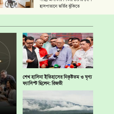
হাসপাতালে ভর্তির ঝুঁকিতে
শেখ হাসিনা ইতিহাসের নিকৃষ্টতম ও ঘৃণ্য
ফ্যাসিস্ট ছিলেন: রিজভী