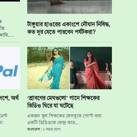
িক
টাঙ্গুয়ার হাওরের একাংশে নৌযান নিষিদ্ধ,
ীয়
কত দূর যেতে পারবেন পর্যটকরা?
দাবি,
েশে, অর্থ
‘শ্রাবণের মেঘগুলো’ গানে শিক্ষকের
ভিডিও ঘিরে যা ঘটেছে
েন্ট
একজন স্কুল শিক্ষকের ফেসবুকে পোস্ট করা
তো
একটি ভিডিওকে কেন্দ্র করে...
বাংলাদেশ
| ১ সপ্তাহ আগে