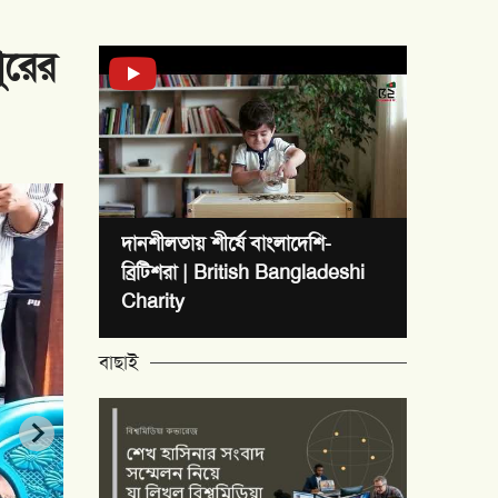
ুন
নিউইয়র্কে সড়ক দুর্ঘটনা: তি
দানশীলতায় শীর্ষে বাংলাদেশি-
ব্রিটিশরা | British Bangladeshi
Charity
বাছাই