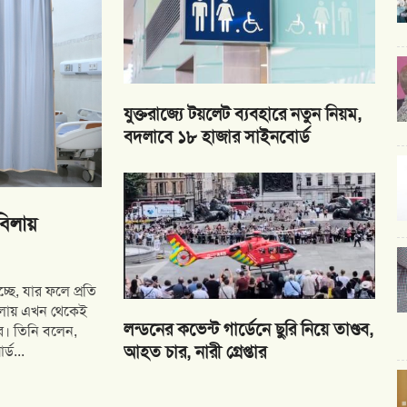
যুক্তরাজ্যে টয়লেট ব্যবহারে নতুন নিয়ম,
বদলাবে ১৮ হাজার সাইনবোর্ড
্ছে, যার ফলে প্রতি
াবিলায় এখন থেকেই
লন্ডনের কভেন্ট গার্ডেনে ছুরি নিয়ে তাণ্ডব,
ুপার। তিনি বলেন,
আহত চার, নারী গ্রেপ্তার
্ড...