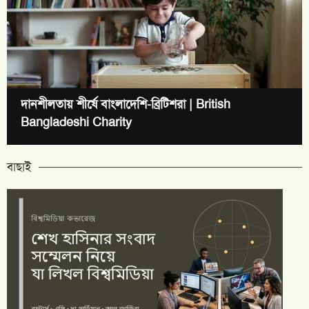
দানশীলতায় শীর্ষে বাংলাদেশি-ব্রিটিশরা | British
Bangladeshi Charity
বাছাই