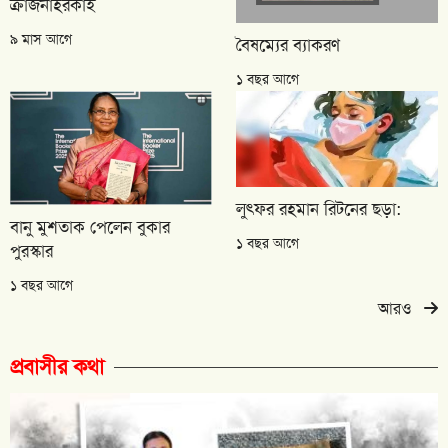
ক্রাজনাহরকাই
৯ মাস আগে
বৈষম্যের ব্যাকরণ
১ বছর আগে
লুৎফর রহমান রিটনের ছড়া:
বানু মুশতাক পেলেন বুকার
১ বছর আগে
পুরস্কার
১ বছর আগে
আরও
প্রবাসীর কথা