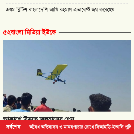
প্রথম ব্রিটিশ বাংলাদেশি আখি রহমান এভারেস্ট জয় করেছেন
৫২বাংলা মিডিয়া ইউকে
আকাশে উড়ছে জুলহাসের প্লেন
সর্বশেষ
 অভিবাসন ও মানবপাচার রোধে সিআইডি-ইতালি পুলিশ বৈঠক
ব্রিটেনে পর