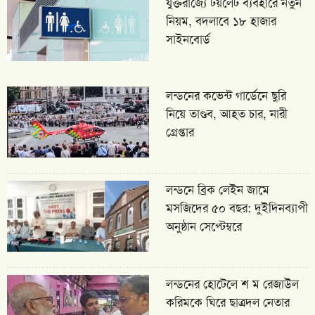
যুক্তরাজ্যে টয়লেট ব্যবহারে নতুন
নিয়ম, বদলাবে ১৮ হাজার
সাইনবোর্ড
লন্ডনের কভেন্ট গার্ডেনে ছুরি
নিয়ে তাণ্ডব, আহত চার, নারী
গ্রেপ্তার
লন্ডনে ব্রিক লেইন জামে
মসজিদের ৫০ বছর: দুইদিনব্যাপী
অনুষ্ঠান সেপ্টেম্বরে
লন্ডনের হোটেলে শ ম রেজাউল
করিমকে ঘিরে ছাত্রদল নেতার