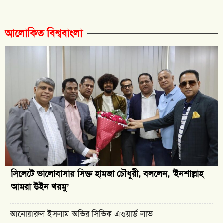
আলোকিত বিশ্ববাংলা
সিলেটে ভালোবাসায় সিক্ত হামজা চৌধুরী, বললেন, 'ইনশাল্লাহ
আমরা উইন খরমু’
আনোয়ারুল ইসলাম অভির সিভিক এওয়ার্ড লাভ