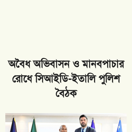
অবৈধ অভিবাসন ও মানবপাচার
রোধে সিআইডি-ইতালি পুলিশ
বৈঠক