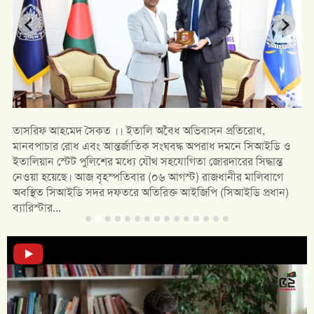
তাসরিফ আহমেদ সৈকত ।। ইতালি অবৈধ অভিবাসন প্রতিরোধ,
মানবপাচার রোধ এবং আন্তর্জাতিক সংঘবদ্ধ অপরাধ দমনে সিআইডি ও
ইতালিয়ান স্টেট পুলিশের মধ্যে যৌথ সহযোগিতা জোরদারের সিদ্ধান্ত
নেওয়া হয়েছে। আজ বৃহস্পতিবার (০৬ আগস্ট) রাজধানীর মালিবাগে
অবস্থিত সিআইডি সদর দফতরে অতিরিক্ত আইজিপি (সিআইডি প্রধান)
ব্যারিস্টার...