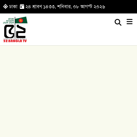
ঢাকা
২৪ শ্রাবণ ১৪৩৩, শনিবার, ০৮ আগস্ট ২০২৬