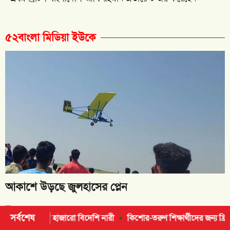
৫২বাংলা মিডিয়া ইউকে
আকাশে উড়ছে জুলহাসের প্লেন
আনোয়ারুল ইসলাম অভির
সর্বশেষ
ারো বিদেশি নারী
কিশোর-তরুণ শিক্ষার্থীদের জন্য ফ্রি জিসিএসই ভাষা কোর্স 
সিভিক এওয়ার্ড লাভ