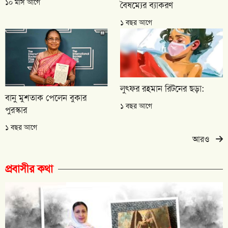
১০ মাস আগে
বৈষম্যের ব্যাকরণ
১ বছর আগে
লুৎফর রহমান রিটনের ছড়া:
বানু মুশতাক পেলেন বুকার
১ বছর আগে
পুরস্কার
১ বছর আগে
আরও
প্রবাসীর কথা