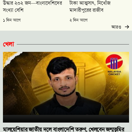
উদ্ধার ২০২ জন—বাংলাদেশিদের
টাকা আত্মসাৎ, নিখোঁজ
সংখ্যা বেশি
মাদারীপুরের রাজীব
১ দিন আগে
২ দিন আগে
আরও
খেলা
মালয়েশিয়ার জাতীয় দলে বাংলাদেশি তরুণ, খেলবেন জন্মভূমির