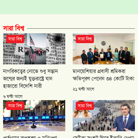
সারা বিশ্ব
সারা বিশ্ব
সারা বিশ্ব
নাগরিকত্বের লোভে শুধু সন্তান
মালয়েশিয়ার প্রবাসী শ্রমিকরা
জন্মের জন্যই যুক্তরাষ্ট্রে যান
ক্ষতিপূরণ পেলেন ৩৪ কোটি টাকা
হাজারো বিদেশি নারী
২১ ঘণ্টা আগে
৬ ঘণ্টা আগে
সারা বিশ্ব
সারা বিশ্ব
পর্তুগালে অপহরণ ও মুক্তিপণ
সেউতা সংকট ঘিরে ইতালি-স্পেন