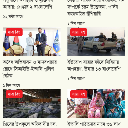
আদায়: গ্রেপ্তার ২ বাংলাদেশি
সম্পর্কে চরম উত্তেজনা, পাল্টা
কড়াকড়ির হুঁশিয়ারি
২২ ঘণ্টা আগে
১ দিন আগে
সারা বিশ্ব
সারা বিশ্ব
অবৈধ অভিবাসন ও মানবপাচার
ইউরোপ যাত্রার ফাঁদে লিবিয়ায়
রোধে সিআইডি-ইতালি পুলিশ
অপহরণ, উদ্ধার ১৩ বাংলাদেশি
বৈঠক
১ দিন আগে
১ দিন আগে
সারা বিশ্ব
সারা বিশ্ব
গ্রিসের উপকূলে অভিবাসীর ঢল,
ইতালি পাঠানোর নামে ৩৬ লাখ