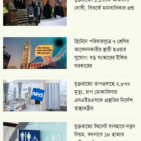
দোষী, বিতর্কে মানবাধিকার প্রশ্ন
ব্রিটেনে পরিবারসূত্রে ৭ শ্রেণির
আবেদনকারীর স্থায়ী হওয়ার
সুযোগ: বড় সংস্কারের ইঙ্গিত
সরকারের
যুক্তরাজ্যে তাপপ্রবাহে ২,৮৭৭
মৃত্যু, চাপ মোকাবিলায়
এনএইচএসকে প্রস্তুতির নির্দেশ
স্বাস্থ্যমন্ত্রীর
যুক্তরাজ্যে টয়লেট ব্যবহারে নতুন
নিয়ম, বদলাবে ১৮ হাজার