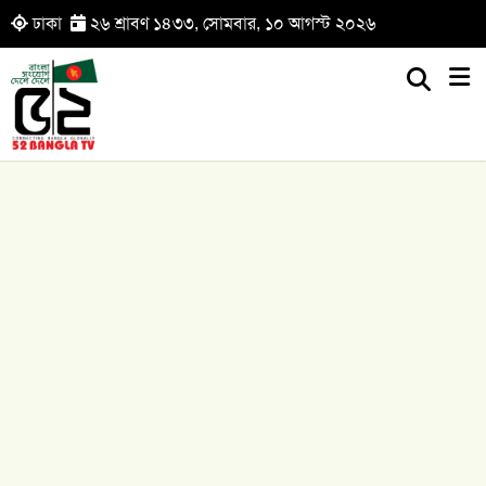
ঢাকা
২৬ শ্রাবণ ১৪৩৩, সোমবার, ১০ আগস্ট ২০২৬