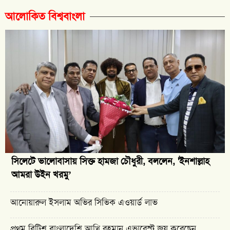
আলোকিত বিশ্ববাংলা
সিলেটে ভালোবাসায় সিক্ত হামজা চৌধুরী, বললেন, 'ইনশাল্লাহ
আমরা উইন খরমু’
আনোয়ারুল ইসলাম অভির সিভিক এওয়ার্ড লাভ
প্রথম ব্রিটিশ বাংলাদেশি আখি রহমান এভারেস্ট জয় করেছেন