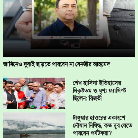
জামিনেও দুবাই ছাড়তে পারবেন না বেনজীর আহমেদ
শেখ হাসিনা ইতিহাসের
নিকৃষ্টতম ও ঘৃণ্য ফ্যাসিস্ট
ছিলেন: রিজভী
টাঙ্গুয়ার হাওরের একাংশে
নৌযান নিষিদ্ধ, কত দূর যেতে
পারবেন পর্যটকরা?