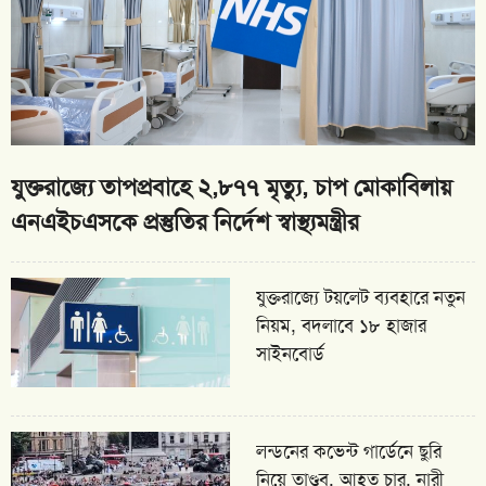
যুক্তরাজ্যে তাপপ্রবাহে ২,৮৭৭ মৃত্যু, চাপ মোকাবিলায়
এনএইচএসকে প্রস্তুতির নির্দেশ স্বাস্থ্যমন্ত্রীর
যুক্তরাজ্যে টয়লেট ব্যবহারে নতুন
নিয়ম, বদলাবে ১৮ হাজার
সাইনবোর্ড
লন্ডনের কভেন্ট গার্ডেনে ছুরি
নিয়ে তাণ্ডব, আহত চার, নারী