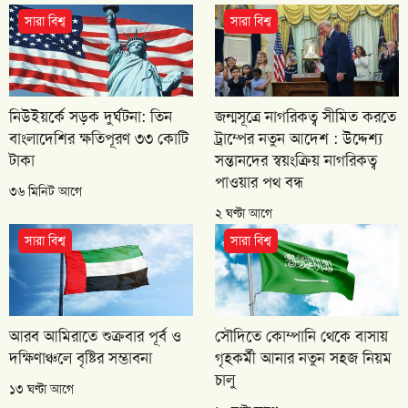
সারা বিশ্ব
সারা বিশ্ব
নিউইয়র্কে সড়ক দুর্ঘটনা: তিন
জন্মসূত্রে নাগরিকত্ব সীমিত করতে
বাংলাদেশির ক্ষতিপূরণ ৩৩ কোটি
ট্রাম্পের নতুন আদেশ : উদ্দেশ্য
টাকা
সন্তানদের স্বয়ংক্রিয় নাগরিকত্ব
পাওয়ার পথ বন্ধ
৩৬ মিনিট আগে
২ ঘণ্টা আগে
সারা বিশ্ব
সারা বিশ্ব
আরব আমিরাতে শুক্রবার পূর্ব ও
সৌদিতে কোম্পানি থেকে বাসায়
দক্ষিণাঞ্চলে বৃষ্টির সম্ভাবনা
গৃহকর্মী আনার নতুন সহজ নিয়ম
চালু
১৩ ঘণ্টা আগে