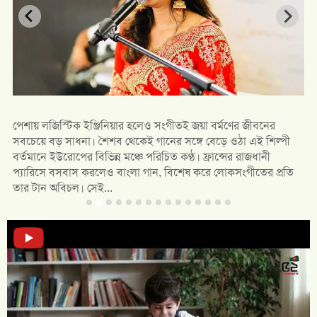
পেশায় লজিস্টিক ইঞ্জিনিয়ার হলেও সংগীতই জয়া বর্মণের জীবনের
সবচেয়ে বড় সাধনা। শৈশব থেকেই গানের সঙ্গে বেড়ে ওঠা এই শিল্পী
বর্তমানে ইউরোপের বিভিন্ন মঞ্চে পরিচিত কণ্ঠ। ফ্রান্সের রাজধানী
প্যারিসে বসবাস করলেও বাংলা গান, বিশেষ করে লোকসংগীতের প্রতি
তার টান অবিচল। সেই...