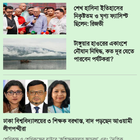
শেখ হাসিনা ইতিহাসের
নিকৃষ্টতম ও ঘৃণ্য ফ্যাসিস্ট
ছিলেন: রিজভী
টাঙ্গুয়ার হাওরের একাংশে
নৌযান নিষিদ্ধ, কত দূর যেতে
পারবেন পর্যটকরা?
ঢাকা বিশ্ববিদ্যালয়ের ৩ শিক্ষক বরখাস্ত, বাদ পড়ছেন আওয়ামী
লীগপন্থীরা
শ্রেণিকক্ষ ও শ্রেণিকক্ষের বাইরে ‘অশিক্ষকসুলভ আচরণ’ এবং ‘নৈতিক