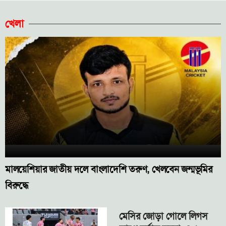
খেলা
মালয়েশিয়ার জাতীয় দলে বাংলাদেশি তরুণ, খেলবেন জন্মভূমির
বিরুদ্ধে
মেসির জোড়া গোলে লিগস