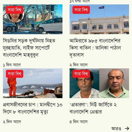
১৭ ঘণ্টা আগে
সারা বিশ্ব
সারা বিশ্ব
সিডনির সড়ক দুর্ঘটনায় নিহত
আমিরাতে ৯৮৫ বাংলাদেশির
নুরহায়াতি, লাইফ সাপোর্টে
ভিসা বাতিল : তালিকা পাঠাল
বাংলাদেশি মাহবুবুল
দূতাবাস
১ দিন আগে
২ দিন আগে
সারা বিশ্ব
সারা বিশ্ব
প্রবাসজীবনের চাপ : মালদ্বীপে ১০
‘প্রতারণা’: নিউ জার্সিতে ২
দিনে ৮ বাংলাদেশির মৃত্যু
বাংলাদেশি গ্রেপ্তার
২ দিন আগে
৪ দিন আগে
আরও