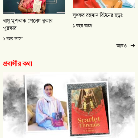
লুৎফর রহমান রিটনের ছড়া:
বানু মুশতাক পেলেন বুকার
১ বছর আগে
পুরস্কার
১ বছর আগে
আরও
প্রবাসীর কথা