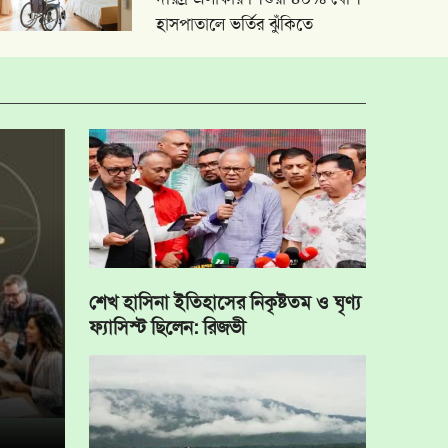
হাসপাতালে ভর্তির ঝুঁকিতে
শেখ হাসিনা ইতিহাসের নিকৃষ্টতম ও ঘৃণ্য
ফ্যাসিস্ট ছিলেন: রিজভী