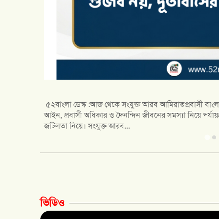
ে ভিসা, শ্রম
িসা বাতিল-
যুক্তরাষ্ট্রের নিউইয়র্কে সড়ক দুর্ঘটনায় গুরুতর আহত তিন বাংলা
পরিমাণ প্রায় ৩৩ কোটি ১২ লাখ ৫০ হাজার টাকা। তাদের পক্ষে 
ভিডিও