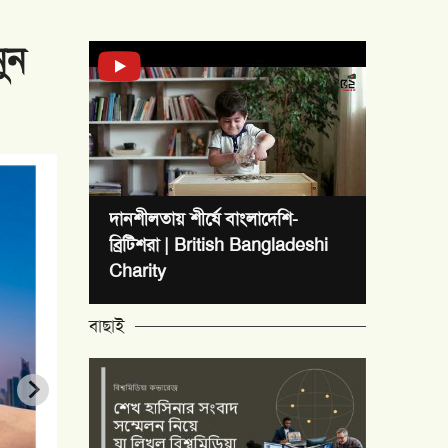
টাকা
প্যারিসে থেকেও ব
দানশীলতায় শীর্ষে বাংলাদেশি-
ব্রিটিশরা | British Bangladeshi
Charity
বাছাই