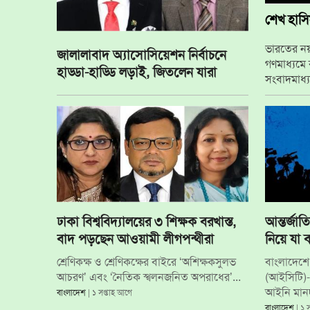
শেখ হাসিন
ভারতের নয়া
জালালাবাদ অ্যাসোসিয়েশন নির্বাচনে
গণমাধ্যমে ব
হাড্ডা-হাড্ডি লড়াই, জিতলেন যারা
সংবাদমাধ্য
বাংলাদেশ স
ঢাকা বিশ্ববিদ্যালয়ের ৩ শিক্ষক বরখাস্ত,
আন্তর্জাত
বাদ পড়ছেন আওয়ামী লীগপন্থীরা
নিয়ে যা 
শ্রেণিকক্ষ ও শ্রেণিকক্ষের বাইরে ‘অশিক্ষকসুলভ
বাংলাদেশে 
আচরণ’ এবং ‘নৈতিক স্খলনজনিত অপরাধের’...
(আইসিটি)-এ
আইনি মানদণ
বাংলাদেশ
| ১ সপ্তাহ আগে
বাংলাদেশ
| ১ 