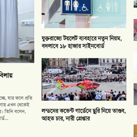
যুক্তরাজ্যে টয়লেট ব্যবহারে নতুন নিয়ম,
বদলাবে ১৮ হাজার সাইনবোর্ড
্ছে, যার ফলে প্রতি
াবিলায় এখন থেকেই
লন্ডনের কভেন্ট গার্ডেনে ছুরি নিয়ে তাণ্ডব,
ুপার। তিনি বলেন,
আহত চার, নারী গ্রেপ্তার
্ড...