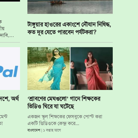
িক
টাঙ্গুয়ার হাওরের একাংশে নৌযান নিষিদ্ধ,
ীয়
কত দূর যেতে পারবেন পর্যটকরা?
দাবি,
েশে, অর্থ
‘শ্রাবণের মেঘগুলো’ গানে শিক্ষকের
ভিডিও ঘিরে যা ঘটেছে
েন্ট
একজন স্কুল শিক্ষকের ফেসবুকে পোস্ট করা
তো
একটি ভিডিওকে কেন্দ্র করে...
বাংলাদেশ
| ১ সপ্তাহ আগে